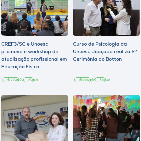
CREF3/SC e Unoesc
Curso de Psicologia da
promovem workshop de
Unoesc Joaçaba realiza 2ª
atualização profissional em
Cerimônia do Botton
Educação Física
Graduação
Notícia
Graduação
Notícia