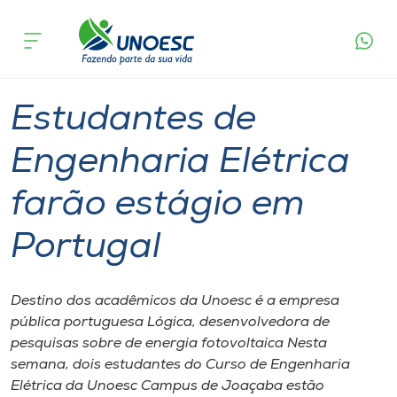
Página
O que
Estudantes de Engenharia Elétrica farão
inicial
acontece
estágio em Portugal
Cursos
Graduação
Joaçaba
Onde estamos
Estudantes de
Pesquisa
Engenharia Elétrica
farão estágio em
Atendimento ao Estudante
Portugal
Portal de Ensino
Destino dos acadêmicos da Unoesc é a empresa
A
pública portuguesa Lógica, desenvolvedora de
Unoesc
pesquisas sobre de energia fotovoltaica Nesta
semana, dois estudantes do Curso de Engenharia
Internacionalização
Elétrica da Unoesc Campus de Joaçaba estão