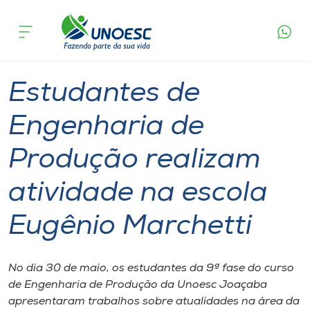
Página
O que
Estudantes de Engenharia de Produção
inicial
acontece
realizam atividade na escola Eugênio Marchetti
Cursos
Inserção Social
Graduação
Joaçaba
Onde estamos
Estudantes de
Pesquisa
Engenharia de
Produção realizam
Atendimento ao Estudante
atividade na escola
Portal de Ensino
Eugênio Marchetti
A
Unoesc
No dia 30 de maio, os estudantes da 9ª fase do curso
de Engenharia de Produção da Unoesc Joaçaba
Internacionalização
apresentaram trabalhos sobre atualidades na área da