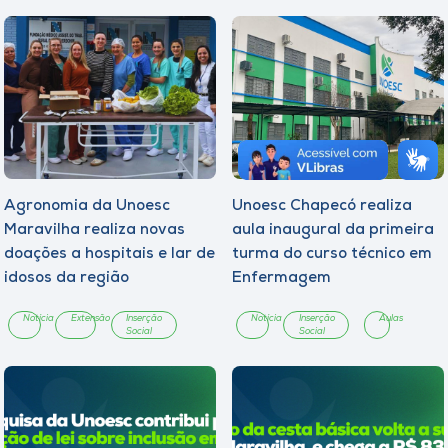
Agronomia da Unoesc
Unoesc Chapecó realiza
Maravilha realiza novas
aula inaugural da primeira
doações a hospitais e lar de
turma do curso técnico em
idosos da região
Enfermagem
Notícia
Extensão
Inserção
Notícia
Inserção
Aulas
Social
Social