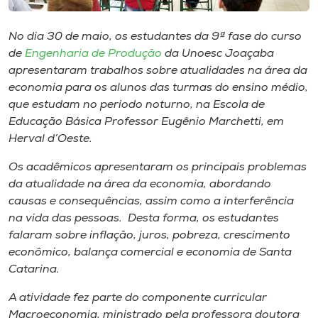
Museu
No dia 30 de maio, os estudantes da 9ª fase do curso
Unoesc
de
Engenharia de Produção
da Unoesc Joaçaba
Store
apresentaram trabalhos sobre atualidades na área da
economia para os alunos das turmas do ensino médio,
que estudam no período noturno, na Escola de
Educação Básica Professor Eugênio Marchetti, em
Selecione
Herval d’Oeste.
o idioma
Os acadêmicos apresentaram os principais problemas
da atualidade na área da economia, abordando
causas e consequências, assim como a interferência
A+
na vida das pessoas. Desta forma, os estudantes
A-
falaram sobre inflação, juros, pobreza, crescimento
econômico, balança comercial e economia de Santa
Catarina.
A atividade fez parte do componente curricular
Macroeconomia, ministrado pela professora doutora