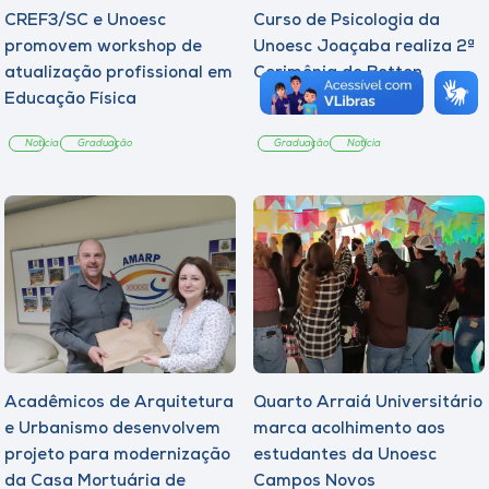
CREF3/SC e Unoesc
Curso de Psicologia da
promovem workshop de
Unoesc Joaçaba realiza 2ª
atualização profissional em
Cerimônia do Botton
Educação Física
Notícia
Graduação
Graduação
Notícia
Acadêmicos de Arquitetura
Quarto Arraiá Universitário
e Urbanismo desenvolvem
marca acolhimento aos
projeto para modernização
estudantes da Unoesc
da Casa Mortuária de
Campos Novos