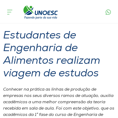
Página
O que
Estudantes de Engenharia de Alimentos
inicial
acontece
realizam viagem de estudos
Cursos
Graduação
Videira
Onde estamos
Estudantes de
Pesquisa
Engenharia de
Alimentos realizam
Atendimento ao Estudante
viagem de estudos
Portal de Ensino
Conhecer na prática as linhas de produção de
A
empresas nos seus diversos ramos de atuação, auxilia
Unoesc
acadêmicos a uma melhor compreensão da teoria
recebida em sala de aula. Foi com este objetivo, que os
Internacionalização
acadêmicos da 1° fase do curso de Engenharia de