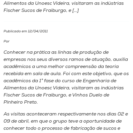
Alimentos da Unoesc Videira, visitaram as indústrias
Fischer Sucos de Fraiburgo, e […]
I.nova
Diplomados
Publicado em 12/04/2011
Por
Cultura
Conhecer na prática as linhas de produção de
empresas nos seus diversos ramos de atuação, auxilia
CPA
acadêmicos a uma melhor compreensão da teoria
recebida em sala de aula. Foi com este objetivo, que os
acadêmicos da 1° fase do curso de Engenharia de
Biblioteca
Alimentos da Unoesc Videira, visitaram as indústrias
Fischer Sucos de Fraiburgo, e Vinhos Duelo de
Editora
Pinheiro Preto.
As visitas aconteceram respectivamente nos dias 02 e
Rádio
09 de abril, em que o grupo teve a oportunidade de
conhecer todo o processo de fabricação de sucos e