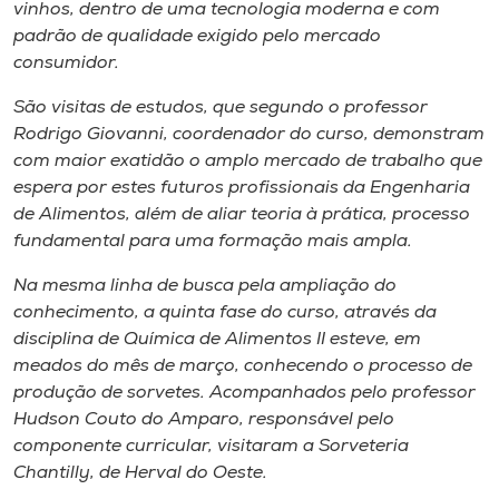
Museu
vinhos, dentro de uma tecnologia moderna e com
padrão de qualidade exigido pelo mercado
consumidor.
Unoesc
Store
São visitas de estudos, que segundo o professor
Rodrigo Giovanni, coordenador do curso, demonstram
com maior exatidão o amplo mercado de trabalho que
espera por estes futuros profissionais da Engenharia
Selecione
de Alimentos, além de aliar teoria à prática, processo
o idioma
fundamental para uma formação mais ampla.
Na mesma linha de busca pela ampliação do
conhecimento, a quinta fase do curso, através da
A+
disciplina de Química de Alimentos II esteve, em
A-
meados do mês de março, conhecendo o processo de
produção de sorvetes. Acompanhados pelo professor
Hudson Couto do Amparo, responsável pelo
componente curricular, visitaram a Sorveteria
Chantilly, de Herval do Oeste.