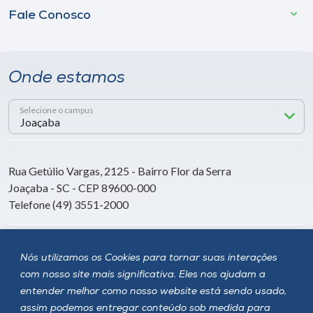
Fale Conosco
Onde estamos
Selecione o campus
Rua Getúlio Vargas, 2125 - Bairro Flor da Serra
Joaçaba - SC - CEP 89600-000
Telefone (49) 3551-2000
Siga a Unoesc
Nós utilizamos os Cookies para tornar suas interações
com nosso site mais significativa. Eles nos ajudam a
entender melhor como nosso website está sendo usado,
assim podemos entregar conteúdo sob medida para