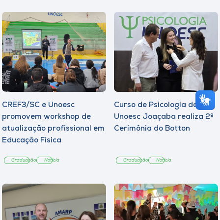
CREF3/SC e Unoesc
Curso de Psicologia da
promovem workshop de
Unoesc Joaçaba realiza 2ª
atualização profissional em
Cerimônia do Botton
Educação Física
Graduação
Notícia
Graduação
Notícia