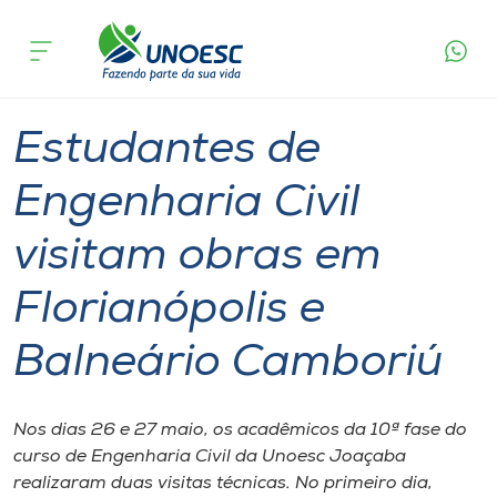
Página
O que
Estudantes de Engenharia Civil visitam obras
inicial
acontece
em Florianópolis e Balneário Camboriú
Cursos
Graduação
Joaçaba
Onde estamos
Estudantes de
Pesquisa
Engenharia Civil
visitam obras em
Atendimento ao Estudante
Florianópolis e
Portal de Ensino
Balneário Camboriú
A
Unoesc
Nos dias 26 e 27 maio, os acadêmicos da 10ª fase do
curso de Engenharia Civil da Unoesc Joaçaba
Internacionalização
realizaram duas visitas técnicas. No primeiro dia,