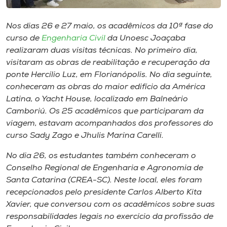
Museu
Nos dias 26 e 27 maio, os acadêmicos da 10ª fase do
Unoesc
curso de
Engenharia Civil
da Unoesc Joaçaba
Store
realizaram duas visitas técnicas. No primeiro dia,
visitaram as obras de reabilitação e recuperação da
ponte Hercílio Luz, em Florianópolis. No dia seguinte,
conheceram as obras do maior edifício da América
Selecione
Latina, o Yacht House, localizado em Balneário
o idioma
Camboriú. Os 25 acadêmicos que participaram da
viagem, estavam acompanhados dos professores do
curso Sady Zago e Jhulis Marina Carelli.
A+
No dia 26, os estudantes também conheceram o
A-
Conselho Regional de Engenharia e Agronomia de
Santa Catarina (CREA-SC). Neste local, eles foram
recepcionados pelo presidente Carlos Alberto Kita
Xavier, que conversou com os acadêmicos sobre suas
responsabilidades legais no exercício da profissão de