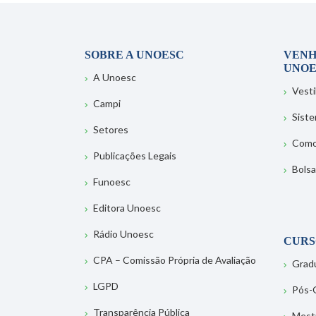
SOBRE A UNOESC
VENH
UNOE
A Unoesc
Vesti
Campi
Sist
Setores
Como
Publicações Legais
Bolsa
Funoesc
Editora Unoesc
Rádio Unoesc
CURS
CPA – Comissão Própria de Avaliação
Grad
LGPD
Pós-
Transparência Pública
Mest