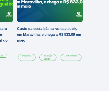
para
Custo da cesta básica volta a subir,
em
em Maravilha, e chega a R$ 833,09 em
el do
maio
ção
Pesquisa
Inserção
Comunidade
Social