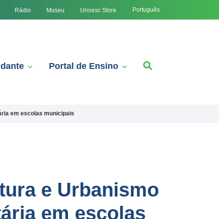
Português
Rádio
Museu
Unoesc Store
udante
Portal de Ensino
ária em escolas municipais
etura e Urbanismo
ária em escolas