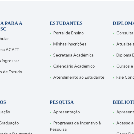
A PARA A
ESTUDANTES
DIPLOM
SC
Portal de Ensino
Consulta
bular
Minhas inscrições
Atualize
ema ACAFE
Secretaria Acadêmica
Diploma D
 ingressar
Calendário Acadêmico
Cursos e
s de Estudo
Atendimento ao Estudante
Fale Con
OS
PESQUISA
BIBLIO
uação
Apresentação
Apresen
Graduação
Programas de Incentivo à
Acesso a
Pesquisa
rado e Doutorado
Como Fu