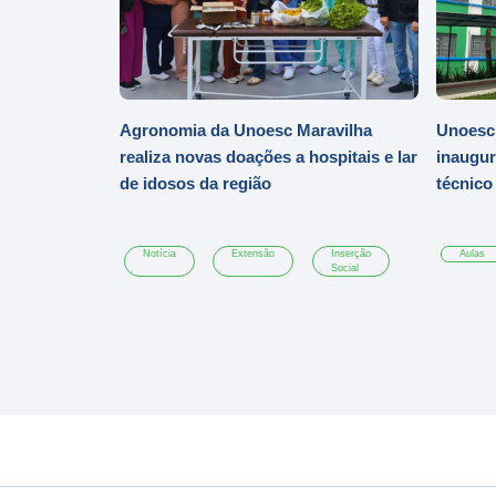
Agronomia da Unoesc Maravilha
Unoesc 
realiza novas doações a hospitais e lar
inaugur
de idosos da região
técnic
Notícia
Extensão
Inserção
Aulas
Social