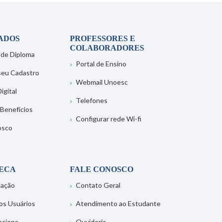
ADOS
PROFESSORES E
COLABORADORES
 de Diploma
Portal de Ensino
 seu Cadastro
Webmail Unoesc
igital
Telefones
 Benefícios
Configurar rede Wi-fi
osco
TECA
FALE CONOSCO
tação
Contato Geral
os Usuários
Atendimento ao Estudante
nciona
Ouvidoria