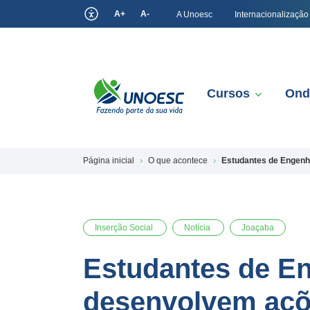
A+
A-
A Unoesc
Internacionalização
Cursos
Ond
Página inicial
O que acontece
Estudantes de Engenha
Inserção Social
Notícia
Joaçaba
Estudantes de En
desenvolvem açõ