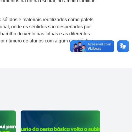
imentos na rotina escolar, no âmbito familiar
ólidos e materiais reutilizados como palets,
orial, onde os sentidos são despertados por
barulho do vento nas folhas e as diferentes
aior número de alunos com algum diagnóstico