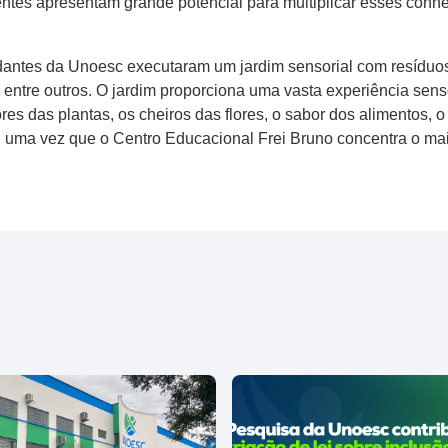
entes apresentam grande potencial para multiplicar esses conhec
dantes da Unoesc executaram um jardim sensorial com resíduos s
 entre outros. O jardim proporciona uma vasta experiência sens
s das plantas, os cheiros das flores, o sabor dos alimentos, o 
do, uma vez que o Centro Educacional Frei Bruno concentra o m