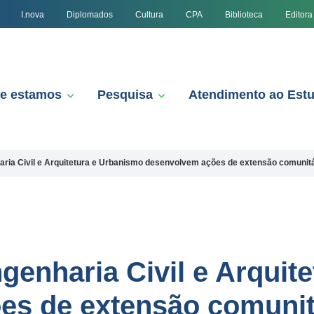
I.nova
Diplomados
Cultura
CPA
Biblioteca
Editora
e estamos
Pesquisa
Atendimento ao Est
ria Civil e Arquitetura e Urbanismo desenvolvem ações de extensão comunit
genharia Civil e Arquit
es de extensão comunit