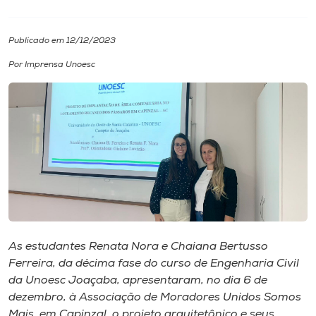
I.nova
Publicado em 12/12/2023
Por Imprensa Unoesc
Diplomados
Cultura
CPA
Biblioteca
Editora
As estudantes Renata Nora e Chaiana Bertusso
Ferreira, da décima fase do curso de Engenharia Civil
da Unoesc Joaçaba, apresentaram, no dia 6 de
Rádio
dezembro, à Associação de Moradores Unidos Somos
Mais, em Capinzal, o projeto arquitetônico e seus