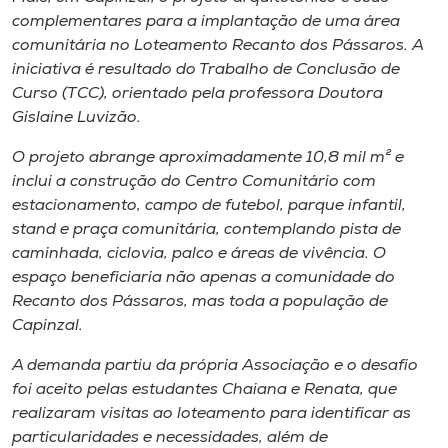
Museu
complementares para a implantação de uma área
comunitária no Loteamento Recanto dos Pássaros. A
Unoesc
iniciativa é resultado do Trabalho de Conclusão de
Curso (TCC), orientado pela professora Doutora
Store
Gislaine Luvizão.
O projeto abrange aproximadamente 10,8 mil m² e
inclui a construção do Centro Comunitário com
Selecione
estacionamento, campo de futebol, parque infantil,
o idioma
stand e praça comunitária, contemplando pista de
caminhada, ciclovia, palco e áreas de vivência. O
espaço beneficiaria não apenas a comunidade do
A+
Recanto dos Pássaros, mas toda a população de
A-
Capinzal.
A demanda partiu da própria Associação e o desafio
foi aceito pelas estudantes Chaiana e Renata, que
realizaram visitas ao loteamento para identificar as
particularidades e necessidades, além de