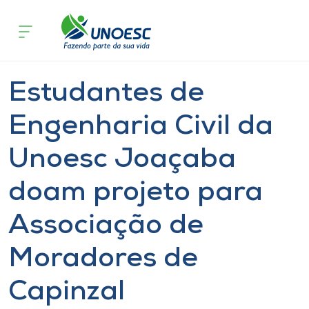
Página inicial
O que acontece
Estudantes de Engenharia Civil da
Cursos
Notícia
Estudante
Joaçaba
Onde estamos
Estudantes de
Pesquisa
Engenharia Civil da
Unoesc Joaçaba
Atendimento ao Estudante
doam projeto para
Portal de Ensino
Associação de
A
Moradores de
Unoesc
Capinzal
Internacionalização