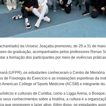
Bacharelado) da Unoesc Joaçaba promoveu, de 29 a 31 de maio
 fases da graduação, acompanhados pelos professores Renan So
r a formação dos participantes por meio de vivências prática
araná (UFPR), os estudantes conheceram o Centro de Memória d
os de Fisiologia do Exercício e as instalações esportivas da ins
o American College of Sports Medicine (ACSM) e integrante do 
turísticos e culturais de Curitiba, como a Ligga Arena, o Bosqu
 seus conhecimentos sobre a história, a cultura e a organizaç
a que promovem o lazer ativo. Além disso, os estudantes assist