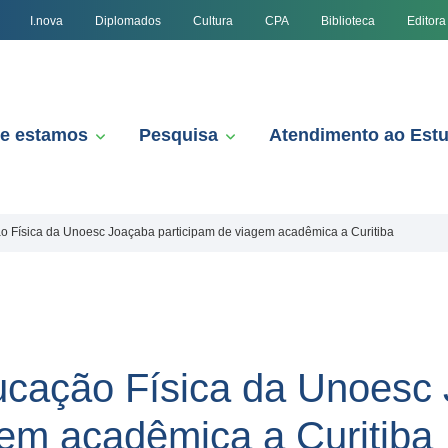
I.nova
Diplomados
Cultura
CPA
Biblioteca
Editora
e estamos
Pesquisa
Atendimento ao Est
o Física da Unoesc Joaçaba participam de viagem acadêmica a Curitiba
ucação Física da Unoesc
gem acadêmica a Curitiba