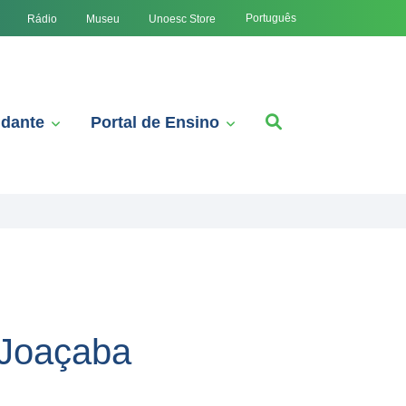
Português
Rádio
Museu
Unoesc Store
udante
Portal de Ensino
 Joaçaba