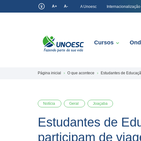
A+
A-
A Unoesc
Internacionalização
Cursos
Ond
Página inicial
O que acontece
Estudantes de Educaçã
Notícia
Geral
Joaçaba
Estudantes de Ed
participam de via