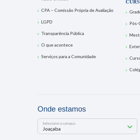
CURS
CPA – Comissão Própria de Avaliação
Grad
LGPD
Pós-
Transparência Pública
Mest
O que acontece
Exte
Serviços para a Comunidade
Curs
Colé
Onde estamos
Selecione o campus