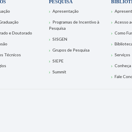
OS
PESQUISA
BIBLIO
uação
Apresentação
Apresen
Graduação
Programas de Incentivo à
Acesso a
Pesquisa
rado e Doutorado
Como Fu
SISGEN
nsão
Bibliotec
Grupos de Pesquisa
os Técnicos
Serviços
SIEPE
gios
Conheça 
Summit
Fale Con