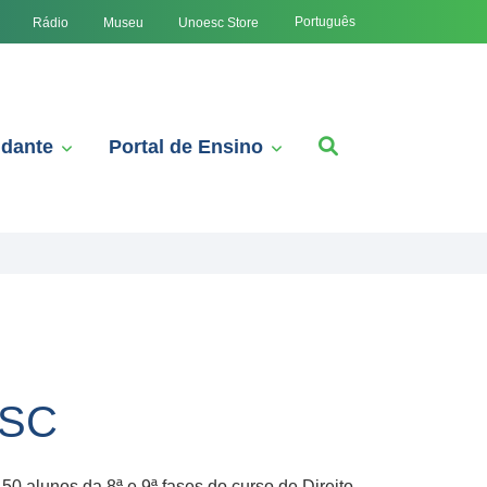
Português
Rádio
Museu
Unoesc Store
udante
Portal de Ensino
 SC
 50 alunos da 8ª e 9ª fases do curso de Direito