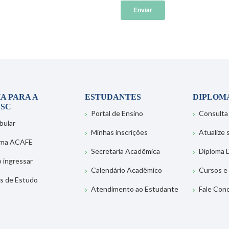
A PARA A
ESTUDANTES
DIPLOM
SC
Portal de Ensino
Consulta
bular
Minhas inscrições
Atualize
ema ACAFE
Secretaria Acadêmica
Diploma D
 ingressar
Calendário Acadêmico
Cursos e
s de Estudo
Atendimento ao Estudante
Fale Con