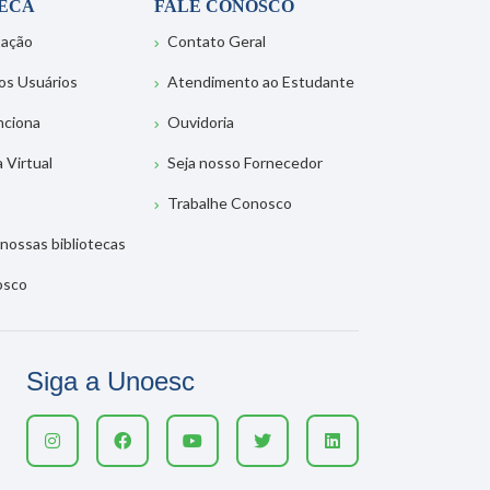
TECA
FALE CONOSCO
tação
Contato Geral
os Usuários
Atendimento ao Estudante
nciona
Ouvidoria
a Virtual
Seja nosso Fornecedor
Trabalhe Conosco
nossas bibliotecas
osco
Siga a Unoesc