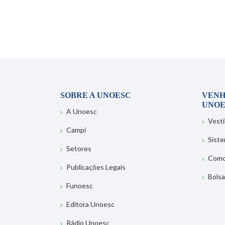
SOBRE A UNOESC
VENH
UNOE
A Unoesc
Vesti
Campi
Sist
Setores
Como
Publicações Legais
Bolsa
Funoesc
Editora Unoesc
Rádio Unoesc