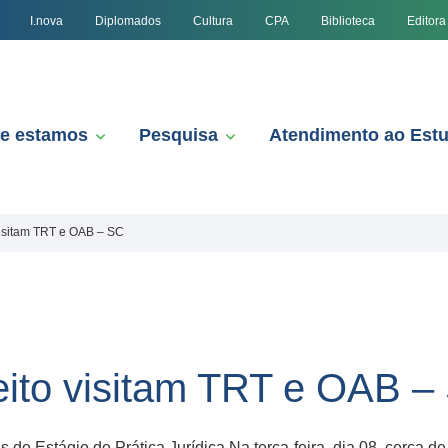
I.nova
Diplomados
Cultura
CPA
Biblioteca
Editora
e estamos
Pesquisa
Atendimento ao Est
visitam TRT e OAB – SC
eito visitam TRT e OAB –
 de Estágio de Prática Jurídica Na terça-feira, dia 08, cerca de