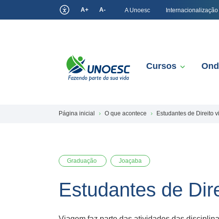
A+
A-
A Unoesc
Internacionalização
Cursos
Ond
Página inicial
O que acontece
Estudantes de Direito 
Graduação
Joaçaba
Estudantes de Dir
Viagem faz parte das atividades das disciplinas