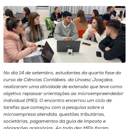
I.nova
Diplomados
Cultura
CPA
No dia 14 de setembro, estudantes da quarta fase do
curso de Ciências Contábeis, da Unoesc Joaçaba,
Biblioteca
realizaram uma atividade de extensão que teve como
objetivo repassar orientações ao microempreendedor
Editora
individual (MEI). O encontro encerrou um ciclo de
tarefas que começou com a pesquisa sobre a
microempresa atendida, questões tributárias,
Rádio
societárias, pagamentos da guia de imposto e
obrigações acessórias. Ao todo dez MEIs foram