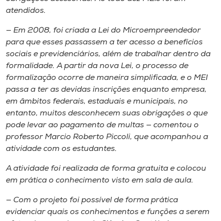
Museu
atendidos.
— Em 2008, foi criada a Lei do Microempreendedor
Unoesc
para que esses passassem a ter acesso a benefícios
Store
sociais e previdenciários, além de trabalhar dentro da
formalidade. A partir da nova Lei, o processo de
formalização ocorre de maneira simplificada, e o MEI
passa a ter as devidas inscrições enquanto empresa,
Selecione
em âmbitos federais, estaduais e municipais, no
o idioma
entanto, muitos desconhecem suas obrigações o que
pode levar ao pagamento de multas — comentou o
professor Marcio Roberto Piccoli, que acompanhou a
A+
atividade com os estudantes.
A-
A atividade foi realizada de forma gratuita e colocou
em prática o conhecimento visto em sala de aula.
— Com o projeto foi possível de forma prática
evidenciar quais os conhecimentos e funções a serem