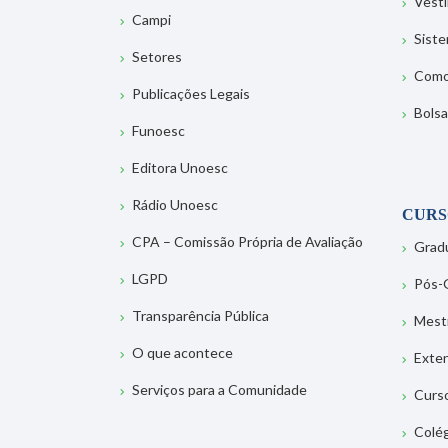
Vesti
Campi
Sist
Setores
Como
Publicações Legais
Bolsa
Funoesc
Editora Unoesc
Rádio Unoesc
CURS
CPA – Comissão Própria de Avaliação
Grad
LGPD
Pós-
Transparência Pública
Mest
O que acontece
Exte
Serviços para a Comunidade
Curs
Colé