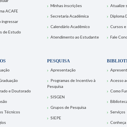
bular
Minhas inscrições
Atualize
ema ACAFE
Secretaria Acadêmica
Diploma D
 ingressar
Calendário Acadêmico
Cursos e
s de Estudo
Atendimento ao Estudante
Fale Con
OS
PESQUISA
BIBLIO
uação
Apresentação
Apresen
Graduação
Programas de Incentivo à
Acesso a
Pesquisa
rado e Doutorado
Como Fu
SISGEN
nsão
Bibliotec
Grupos de Pesquisa
os Técnicos
Serviços
SIEPE
gios
Conheça 