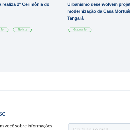
 realiza 2ª Cerimônia do
Urbanismo desenvolvem projet
modernização da Casa Mortuár
Tangará
ção
Notícia
Graduação
sc
om você sobre informações