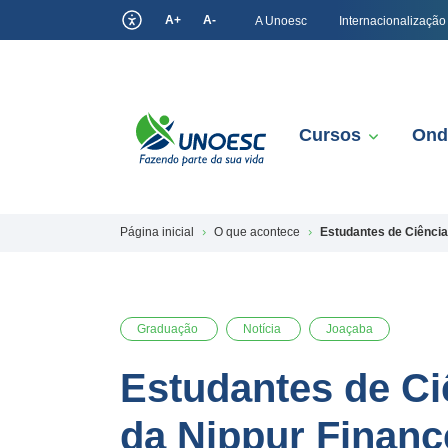
A+
A-
A Unoesc
Internacionalização
Cursos
Ond
Página inicial
O que acontece
Estudantes de Ciência
Graduação
Notícia
Joaçaba
Estudantes de Ci
da Nippur Financ