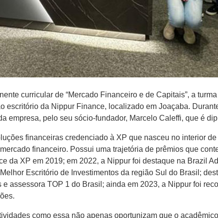
nte curricular de “Mercado Financeiro e de Capitais”, a turm
a ao escritório da Nippur Finance, localizado em Joaçaba. Durant
 da empresa, pelo seu sócio-fundador, Marcelo Caleffi, que é d
oluções financeiras credenciado à XP que nasceu no interior de
 mercado financeiro. Possui uma trajetória de prêmios que con
nce da XP em 2019; em 2022, a Nippur foi destaque na Brazil 
Melhor Escritório de Investimentos da região Sul do Brasil; d
 e assessora TOP 1 do Brasil; ainda em 2023, a Nippur foi reco
ções.
atividades como essa não apenas oportunizam que o acadêmico 