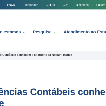
I.nova
Diplomados
Cultura
CPA
Biblioteca
Editora
e estamos
Pesquisa
Atendimento ao Est
s Contábeis conhecem o escritório da Nippur Finance
ências Contábeis conhe
e