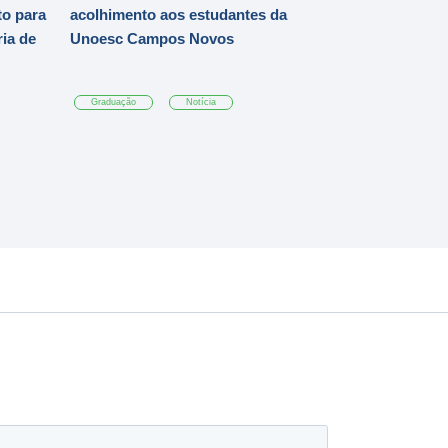
o para
acolhimento aos estudantes da
ia de
Unoesc Campos Novos
Graduação
Notícia