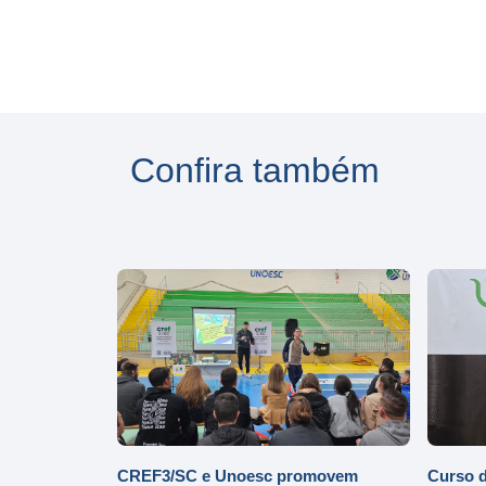
Confira também
CREF3/SC e Unoesc promovem
Curso d