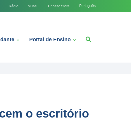
Português
Rádio
Museu
Unoesc Store
udante
Portal de Ensino
cem o escritório