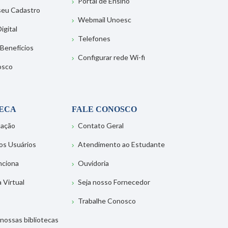
Portal de Ensino
 seu Cadastro
Webmail Unoesc
igital
Telefones
 Benefícios
Configurar rede Wi-fi
osco
TECA
FALE CONOSCO
tação
Contato Geral
os Usuários
Atendimento ao Estudante
nciona
Ouvidoria
a Virtual
Seja nosso Fornecedor
Trabalhe Conosco
nossas bibliotecas