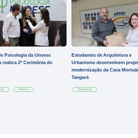
e Psicologia da Unoesc
Estudantes de Arquitetura e
 realiza 2ª Cerimônia do
Urbanismo desenvolvem projet
modernização da Casa Mortuár
Tangará
ção
Notícia
Graduação