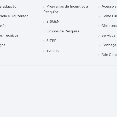
Graduação
Programas de Incentivo à
Acesso a
Pesquisa
rado e Doutorado
Como Fu
SISGEN
nsão
Bibliotec
Grupos de Pesquisa
os Técnicos
Serviços
SIEPE
gios
Conheça 
Summit
Fale Con