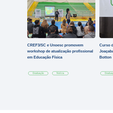
CREF3/SC e Unoesc promovem
Curso d
workshop de atualização profissional
Joaçaba
em Educação Física
Botton
Graduação
Notícia
Gradua