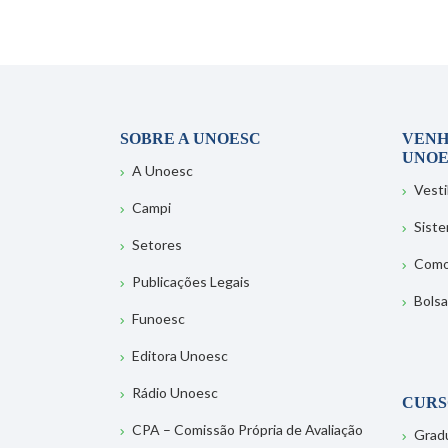
SOBRE A UNOESC
VENH
UNOE
A Unoesc
Vesti
Campi
Sist
Setores
Como
Publicações Legais
Bolsa
Funoesc
Editora Unoesc
Rádio Unoesc
CURS
CPA – Comissão Própria de Avaliação
Grad