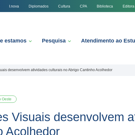
I.nova
Diplomados
Cultura
CPA
Biblioteca
Editora
e estamos
Pesquisa
Atendimento ao Est
suais desenvolvem atividades culturais no Abrigo Cantinho Acolhedor
o Oeste
s Visuais desenvolvem at
o Acolhedor