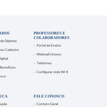
ADOS
PROFESSORES E
COLABORADORES
 de Diploma
Portal de Ensino
 seu Cadastro
Webmail Unoesc
igital
Telefones
 Benefícios
Configurar rede Wi-fi
osco
TECA
FALE CONOSCO
tação
Contato Geral