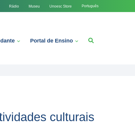
Português
Rádio
Museu
Unoesc Store
udante
Portal de Ensino
ividades culturais