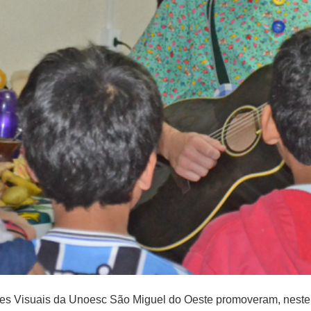
es Visuais da Unoesc São Miguel do Oeste promoveram, neste se