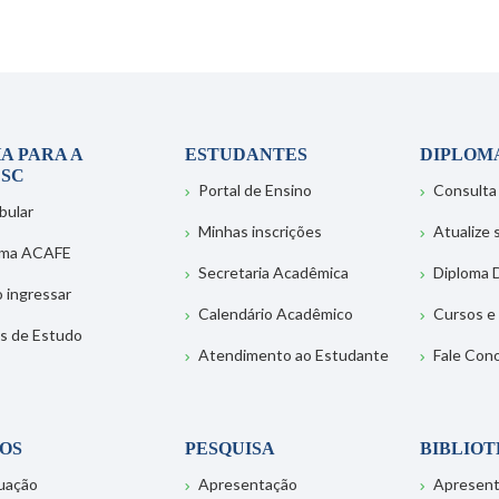
A PARA A
ESTUDANTES
DIPLOM
SC
Portal de Ensino
Consulta
bular
Minhas inscrições
Atualize
ema ACAFE
Secretaria Acadêmica
Diploma D
 ingressar
Calendário Acadêmico
Cursos e
s de Estudo
Atendimento ao Estudante
Fale Con
OS
PESQUISA
BIBLIO
uação
Apresentação
Apresen