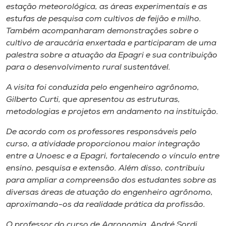
Museu
estação meteorológica, as áreas experimentais e as
estufas de pesquisa com cultivos de feijão e milho.
Também acompanharam demonstrações sobre o
Unoesc
cultivo de araucária enxertada e participaram de uma
Store
palestra sobre a atuação da Epagri e sua contribuição
para o desenvolvimento rural sustentável.
A visita foi conduzida pelo engenheiro agrônomo,
Selecione
Gilberto Curti, que apresentou as estruturas,
o idioma
metodologias e projetos em andamento na instituição.
De acordo com os professores responsáveis pelo
curso, a atividade proporcionou maior integração
A+
entre a Unoesc e a Epagri, fortalecendo o vínculo entre
A-
ensino, pesquisa e extensão. Além disso, contribuiu
para ampliar a compreensão dos estudantes sobre as
diversas áreas de atuação do engenheiro agrônomo,
aproximando-os da realidade prática da profissão.
O professor do curso de Agronomia, André Sordi,