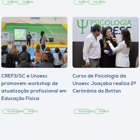
Notícia
Colégios
Notícia
Inovação
CREF3/SC e Unoesc
Curso de Psicologia da
promovem workshop de
Unoesc Joaçaba realiza 2ª
atualização profissional em
Cerimônia do Botton
Educação Física
Graduação
Notícia
Graduação
Notícia