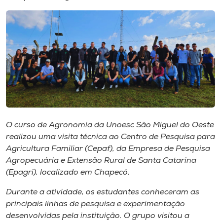
I.nova
Diplomados
Cultura
CPA
O curso de Agronomia da Unoesc São Miguel do Oeste
realizou uma visita técnica ao Centro de Pesquisa para
Biblioteca
Agricultura Familiar (Cepaf), da Empresa de Pesquisa
Agropecuária e Extensão Rural de Santa Catarina
Editora
(Epagri), localizado em Chapecó.
Durante a atividade, os estudantes conheceram as
Rádio
principais linhas de pesquisa e experimentação
desenvolvidas pela instituição. O grupo visitou a