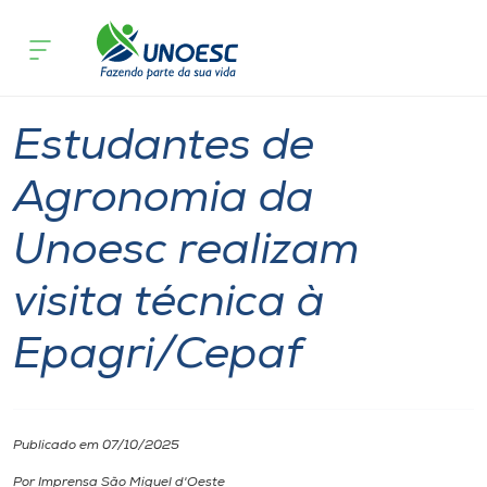
Página inicial
O que acontece
Estudantes de Agronomia da Unoesc re
Cursos
Notícia
Extensão
São Miguel do Oeste
Onde estamos
Estudantes de
Pesquisa
Agronomia da
Unoesc realizam
Atendimento ao Estudante
visita técnica à
Portal de Ensino
Epagri/Cepaf
A
Unoesc
Publicado em 07/10/2025
Internacionalização
Por Imprensa São Miguel d'Oeste