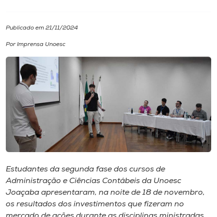
I.nova
Publicado em 21/11/2024
Por Imprensa Unoesc
Diplomados
Cultura
CPA
Biblioteca
Editora
Estudantes da segunda fase dos cursos de
Administração e Ciências Contábeis da Unoesc
Joaçaba apresentaram, na noite de 18 de novembro,
Rádio
os resultados dos investimentos que fizeram no
mercado de ações durante as disciplinas ministradas