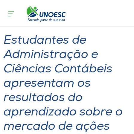
Página inicial
O que acontece
Estudantes de Administração e Ciênci
Cursos
Notícia
Estudante
Joaçaba
Onde estamos
Estudantes de
Pesquisa
Administração e
Ciências Contábeis
Atendimento ao Estudante
apresentam os
Portal de Ensino
resultados do
A
aprendizado sobre o
Unoesc
mercado de ações
Internacionalização