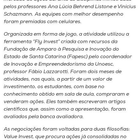
Museu
pelos professores Ana Lúcia Behrend Listone e Vinícius
Schazmann. As equipes com melhor desempenho
Unoesc
foram premiadas com celulares.
Store
Organizada em forma de jogo, a atividade utilizou a
ferramenta “Fly Invest” criada com recursos da
Fundação de Amparo à Pesquisa e Inovação do
Estado de Santa Catarina (Fapesc) pelo coordenador
Selecione
de Inovação e Empreendedorismo da Unoesc,
o idioma
professor Fábio Lazzarotti. Foram dois meses de
atividades, nas quais, a partir de um valor de
investimento, os estudantes, com base no
A+
conhecimento obtido em sala de aula, compraram e
A-
venderam ações. Eles também escreveram artigos
científicos que, assim como a apresentação, foram
avaliados pela banca avaliadora.
As negociações foram voltadas para duas filosofias:
Value Invest, que procura ações já consolidadas no