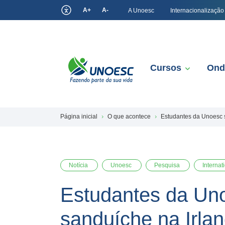
A+
A-
A Unoesc
Internacionalização
Cursos
Ond
Página inicial
O que acontece
Estudantes da Unoesc 
Notícia
Unoesc
Pesquisa
Internat
Estudantes da Un
sanduíche na Irla