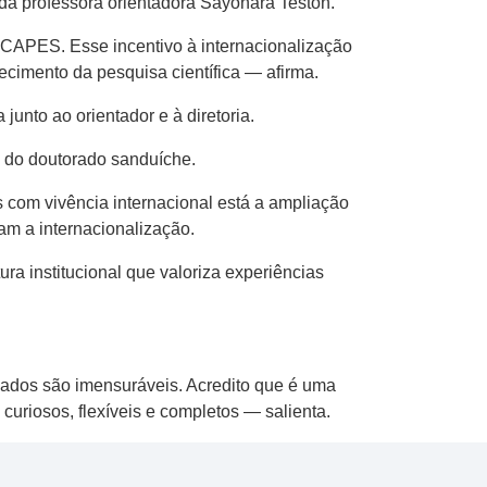
da professora orientadora Sayonara Teston.
 CAPES. Esse incentivo à internacionalização
imento da pesquisa científica — afirma.
unto ao orientador e à diretoria.
 do doutorado sanduíche.
 com vivência internacional está a ampliação
m a internacionalização.
a institucional que valoriza experiências
zados são imensuráveis. Acredito que é uma
uriosos, flexíveis e completos — salienta.