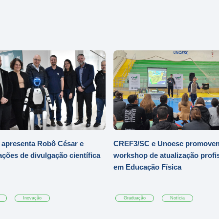
 apresenta Robô César e
CREF3/SC e Unoesc promove
ações de divulgação científica
workshop de atualização profi
em Educação Física
Inovação
Graduação
Notícia