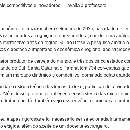
s competitivos e inovadores — avalia a professora.
periência internacional em setembro de 2025, na cidade de Dubl
as relacionados à cognição empreendedora, com foco na análise d
microcervejarias da região Sul do Brasil. A pesquisa amplia 
 e destaca a importância econômica e regional das microcerv
 maior produtor de cerveja do mundo, e três dos cinco estados 
 Grande do Sul, Santa Catarina e Paraná têm 734 cervejarias qu
em um mercado dinâmico e competitivo, dominado pelas grandes
dar o estudo teórico dos temas da tese, participar de atividad
. Além disso, pretendo conhecer o ecossistema das microcerve
é tratada por lá. Também vejo essa vivência como uma oportun
u etapas rigorosas e foi necessário ser selecionada internam
 exigida, além do aceite de um docente estrangeiro.