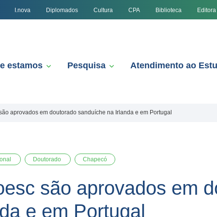
I.nova
Diplomados
Cultura
CPA
Biblioteca
Editora
e estamos
Pesquisa
Atendimento ao Est
são aprovados em doutorado sanduíche na Irlanda e em Portugal
ional
Doutorado
Chapecó
oesc são aprovados em d
nda e em Portugal