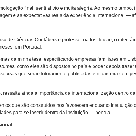
ologação final, senti alívio e muita alegria. Ao mesmo tempo,
agem e as expectativas reais da experiência internacional — af
o de Ciências Contábeis e professor na Instituição, o intercâ
 meses, em Portugal.
emas da minha tese, especificando empresas familiares em Lis
costumes, como eles são dispostos no país e poder depois traze
squisas que serão futuramente publicadas em parceria com pe
, ressalta ainda a importância da internacionalização dentro 
entos que são construídos nos favorecem enquanto Instituição
dades para se inserir dentro da Instituição — pontua.
cional