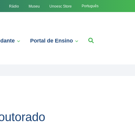
Português
Rádio
Museu
Unoesc Store
udante
Portal de Ensino
outorado