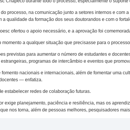
esc Chapecó durante todo o processo, especialmente o suporte 
 do processo, na comunicação junto a setores internos e com a
 qualidade da formação dos seus doutorandos e com o fortalec
sc ofertou o apoio necessário, e a aprovação foi comemorada j
o momento a qualquer situação que precisasse para o processo
es previstas para aumentar o número de estudantes e docentes
estrangeiras, programas de intercâmbio e eventos que promova
omento nacionais e internacionais, além de fomentar uma cultur
docentes — enfatiza.
e estabelecer redes de colaboração futuras.
r exige planejamento, paciência e resiliência, mas os aprendi
 que nos torna, além de pessoas melhores, pesquisadores mais c