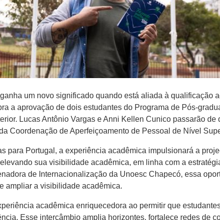
s ganha um novo significado quando está aliada à qualificação 
lebra a aprovação de dois estudantes do Programa de Pós-gra
ior. Lucas Antônio Vargas e Anni Kellen Cunico passarão de q
al da Coordenação de Aperfeiçoamento de Pessoal de Nível Sup
cas para Portugal, a experiência acadêmica impulsionará a proj
elevando sua visibilidade acadêmica, em linha com a estratégia 
enadora de Internacionalização da Unoesc Chapecó, essa oport
 e ampliar a visibilidade acadêmica.
eriência acadêmica enriquecedora ao permitir que estudantes
ência. Esse intercâmbio amplia horizontes, fortalece redes de 