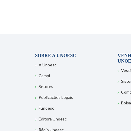
SOBRE A UNOESC
VENH
UNOE
A Unoesc
Vesti
Campi
Sist
Setores
Como
Publicações Legais
Bolsa
Funoesc
Editora Unoesc
Rádio Unoesc