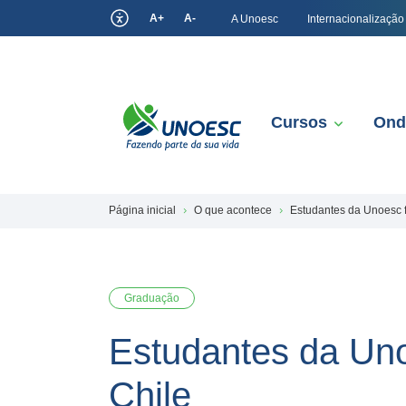
A+
A-
A Unoesc
Internacionalização
Cursos
Ond
Página inicial
O que acontece
Estudantes da Unoesc f
Graduação
Estudantes da Uno
Chile