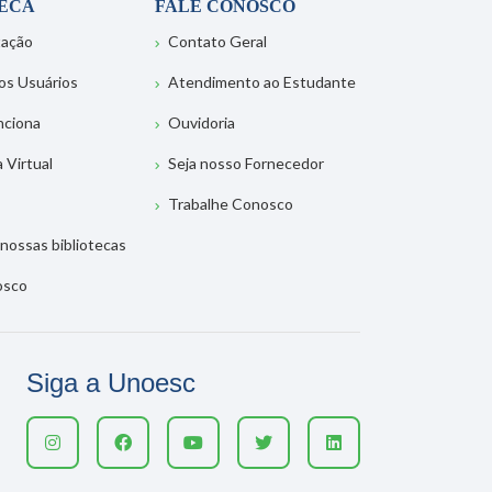
TECA
FALE CONOSCO
tação
Contato Geral
os Usuários
Atendimento ao Estudante
nciona
Ouvidoria
a Virtual
Seja nosso Fornecedor
Trabalhe Conosco
nossas bibliotecas
osco
Siga a Unoesc