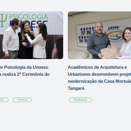
e Psicologia da Unoesc
Acadêmicos de Arquitetura e
 realiza 2ª Cerimônia do
Urbanismo desenvolvem projet
modernização da Casa Mortuár
Tangará
ção
Notícia
Graduação