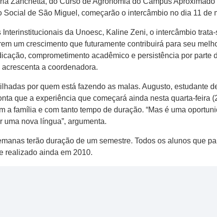
Maria Zanchetta, do Curso de Agronomia do Campus Aproximad
o Social de São Miguel, começarão o intercâmbio no dia 11 de m
nterinstitucionais da Unoesc, Kaline Zeni, o intercâmbio trat
em um crescimento que futuramente contribuirá para seu melho
edicação, comprometimento acadêmico e persistência por parte
, acrescenta a coordenadora.
tilhadas por quem está fazendo as malas. Augusto, estudante 
nta que a experiência que começará ainda nesta quarta-feira (2
em a família e com tanto tempo de duração. “Mas é uma oportun
r uma nova língua”, argumenta.
semanas terão duração de um semestre. Todos os alunos que pa
 e realizado ainda em 2010.