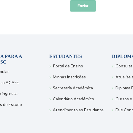
A PARA A
ESTUDANTES
DIPLOM
SC
Portal de Ensino
Consulta
bular
Minhas inscrições
Atualize
ema ACAFE
Secretaria Acadêmica
Diploma D
 ingressar
Calendário Acadêmico
Cursos e
s de Estudo
Atendimento ao Estudante
Fale Con