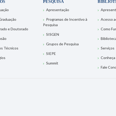
OS
PESQUISA
BIBLIO
uação
Apresentação
Apresen
Graduação
Programas de Incentivo à
Acesso a
Pesquisa
rado e Doutorado
Como Fu
SISGEN
nsão
Bibliotec
Grupos de Pesquisa
os Técnicos
Serviços
SIEPE
gios
Conheça 
Summit
Fale Con