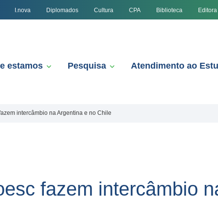
I.nova
Diplomados
Cultura
CPA
Biblioteca
Editora
e estamos
Pesquisa
Atendimento ao Est
azem intercâmbio na Argentina e no Chile
esc fazem intercâmbio na