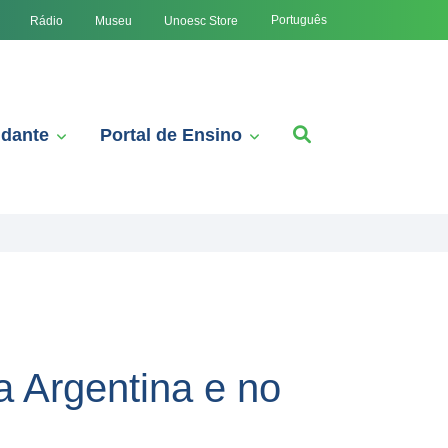
Português
Rádio
Museu
Unoesc Store
udante
Portal de Ensino
 Argentina e no