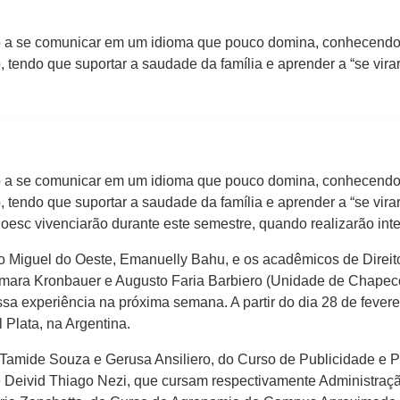
 a se comunicar em um idioma que pouco domina, conhecendo l
o, tendo que suportar a saudade da família e aprender a “se vir
 a se comunicar em um idioma que pouco domina, conhecendo l
o, tendo que suportar a saudade da família e aprender a “se vir
oesc vivenciarão durante este semestre, quando realizarão int
 Miguel do Oeste, Emanuelly Bahu, e os acadêmicos de Direit
amara Kronbauer e Augusto Faria Barbiero (Unidade de Chapecó)
sa experiência na próxima semana. A partir do dia 28 de fever
Plata, na Argentina.
s Tamide Souza e Gerusa Ansiliero, do Curso de Publicidade 
e Deivid Thiago Nezi, que cursam respectivamente Administra