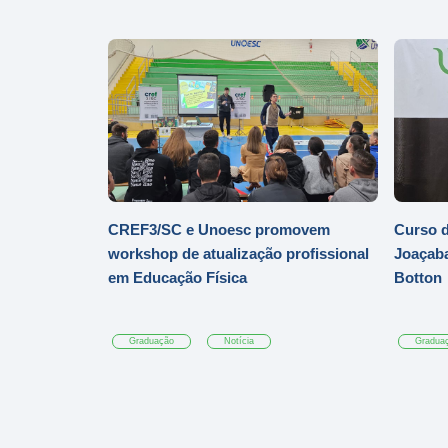
CREF3/SC e Unoesc promovem
Curso d
workshop de atualização profissional
Joaçaba
em Educação Física
Botton
Graduação
Notícia
Gradua