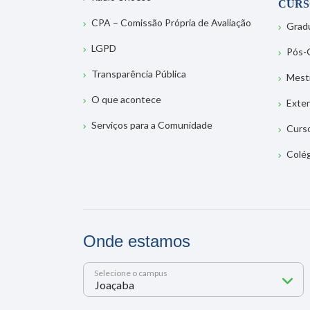
CURS
CPA – Comissão Própria de Avaliação
Grad
LGPD
Pós-
Transparência Pública
Mest
O que acontece
Exte
Serviços para a Comunidade
Curs
Colé
Onde estamos
Selecione o campus