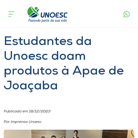
Página
O que
Estudantes da Unoesc doam produtos à
inicial
acontece
Apae de Joaçaba
Cursos
Notícia
Geral
Joaçaba
Onde estamos
Estudantes da
Pesquisa
Unoesc doam
produtos à Apae de
Atendimento ao Estudante
Joaçaba
Portal de Ensino
A
Publicado em 18/12/2023
Unoesc
Por Imprensa Unoesc
Internacionalização