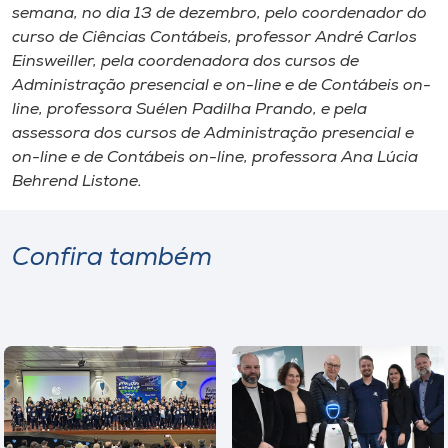
Museu
semana, no dia 13 de dezembro, pelo coordenador do
curso de Ciências Contábeis, professor André Carlos
Einsweiller, pela coordenadora dos cursos de
Unoesc
Administração presencial e on-line e de Contábeis on-
Store
line, professora Suélen Padilha Prando, e pela
assessora dos cursos de Administração presencial e
on-line e de Contábeis on-line, professora Ana Lúcia
Behrend Listone.
Selecione
o idioma
Confira também
A+
A-