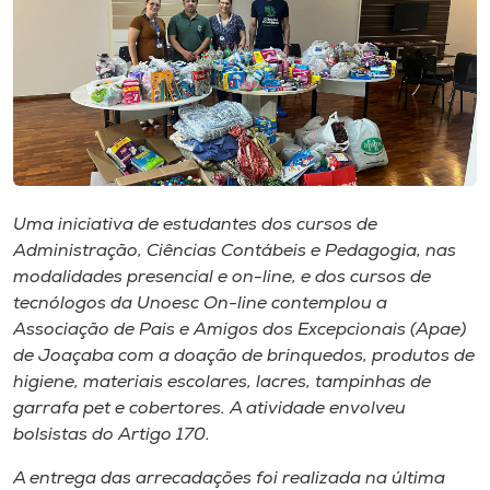
I.nova
Diplomados
Cultura
Uma iniciativa de estudantes dos cursos de
CPA
Administração, Ciências Contábeis e Pedagogia, nas
modalidades presencial e on-line, e dos cursos de
tecnólogos da Unoesc On-line contemplou a
Biblioteca
Associação de Pais e Amigos dos Excepcionais (Apae)
de Joaçaba com a doação de brinquedos, produtos de
Editora
higiene, materiais escolares, lacres, tampinhas de
garrafa pet e cobertores. A atividade envolveu
bolsistas do Artigo 170.
Rádio
A entrega das arrecadações foi realizada na última