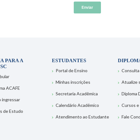
A PARA A
ESTUDANTES
DIPLOM
SC
Portal de Ensino
Consulta
bular
Minhas inscrições
Atualize
ema ACAFE
Secretaria Acadêmica
Diploma D
 ingressar
Calendário Acadêmico
Cursos e
s de Estudo
Atendimento ao Estudante
Fale Con