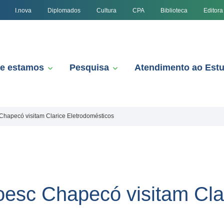
I.nova
Diplomados
Cultura
CPA
Biblioteca
Editora
e estamos
Pesquisa
Atendimento ao Est
Chapecó visitam Clarice Eletrodomésticos
esc Chapecó visitam Cla