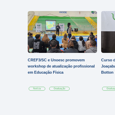
CREF3/SC e Unoesc promovem
Curso d
workshop de atualização profissional
Joaçaba
em Educação Física
Botton
Notícia
Graduação
Gradua