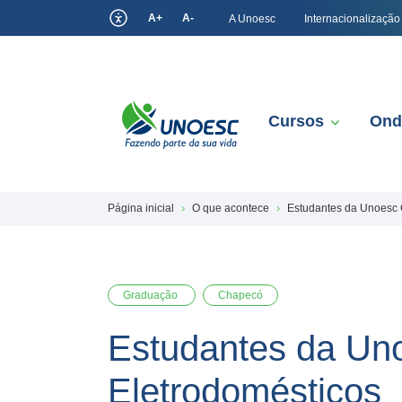
A+
A-
A Unoesc
Internacionalização
Cursos
Ond
Página inicial
O que acontece
Estudantes da Unoesc 
Graduação
Chapecó
Estudantes da Uno
Eletrodomésticos