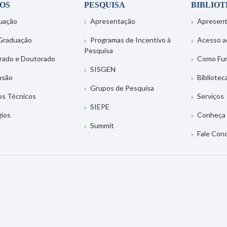
OS
PESQUISA
BIBLIO
uação
Apresentação
Apresen
Graduação
Programas de Incentivo à
Acesso a
Pesquisa
rado e Doutorado
Como Fu
SISGEN
nsão
Bibliotec
Grupos de Pesquisa
os Técnicos
Serviços
SIEPE
gios
Conheça 
Summit
Fale Con