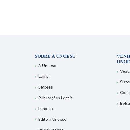
SOBRE A UNOESC
VENH
UNOE
A Unoesc
Vesti
Campi
Sist
Setores
Como
Publicações Legais
Bolsa
Funoesc
Editora Unoesc
Rádio Unoesc