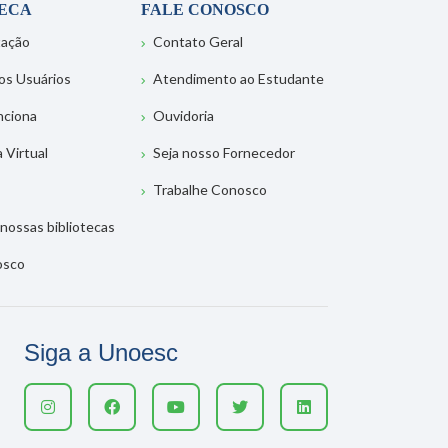
TECA
FALE CONOSCO
tação
Contato Geral
os Usuários
Atendimento ao Estudante
nciona
Ouvidoria
a Virtual
Seja nosso Fornecedor
Trabalhe Conosco
nossas bibliotecas
osco
Siga a Unoesc