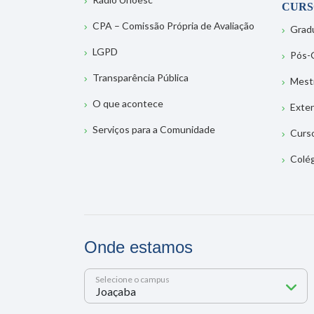
CURS
CPA – Comissão Própria de Avaliação
Grad
LGPD
Pós-
Transparência Pública
Mest
O que acontece
Exte
Serviços para a Comunidade
Curs
Colé
Onde estamos
Selecione o campus