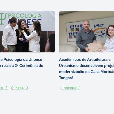
e Psicologia da Unoesc
Acadêmicos de Arquitetura e
 realiza 2ª Cerimônia do
Urbanismo desenvolvem projet
modernização da Casa Mortuár
Tangará
ção
Notícia
Graduação