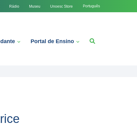
Português
Rádio
Museu
Unoesc Store
udante
Portal de Ensino
rice