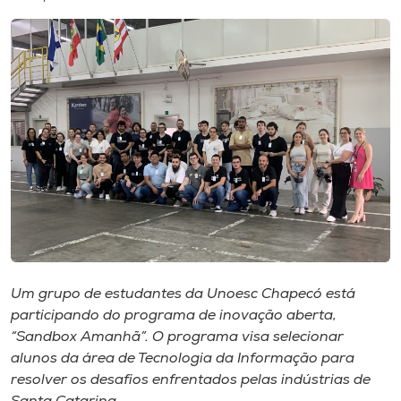
I.nova
Diplomados
Cultura
CPA
Biblioteca
Um grupo de estudantes da Unoesc Chapecó está
Editora
participando do programa de inovação aberta,
“Sandbox Amanhã”. O programa visa selecionar
Rádio
alunos da área de Tecnologia da Informação para
resolver os desafios enfrentados pelas indústrias de