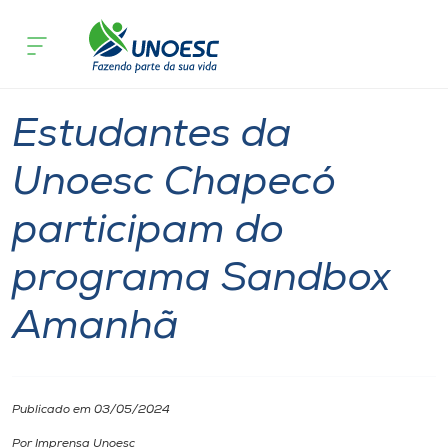
Página inicial
O que acontece
Estudantes da Unoesc Chapecó part
Cursos
Notícia
Tecnologia
Chapecó
Onde estamos
Estudantes da
Pesquisa
Unoesc Chapecó
participam do
Atendimento ao Estudante
programa Sandbox
Portal de Ensino
Amanhã
A
Unoesc
Publicado em 03/05/2024
Internacionalização
Por Imprensa Unoesc