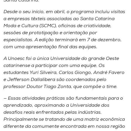
Santa Catarina.
Museu
Desde o seu início, em abril, o programa incluiu visitas
a empresas têxteis associadas ao Santa Catarina
Unoesc
Moda e Cultura (SCMC), oficinas de criatividade,
Store
sessões de prototipação e orientação por
especialistas. A edição terminará em 7 de dezembro,
com uma apresentação final das equipes.
Selecione
A Unoesc foi a única Universidade do grande Oeste
o idioma
catarinense a participar com uma equipe. Os
estudantes Yuri Silveira, Carlos Giongo, André Favero
e Jefferson Dallalibera são coordenados pelo
A+
professor Doutor Tiago Zonta, que compõe o time.
A-
— Essas atividades práticas são fundamentais para o
aprendizado, aproximando a Universidade dos
desafios reais enfrentados pelas indústrias.
Principalmente se tratando de uma matriz econômica
diferente da comumente encontrada em nossa região