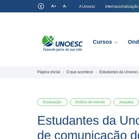
A+
A-
A Unoesc
Internacionalização
Cursos
Ond
Página inicial
O que acontece
Estudantes da Unoesc 
Graduação
Notícia de evento
Joaçaba
Estudantes da Uno
de comunicação do