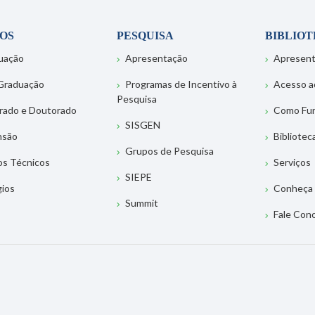
OS
PESQUISA
BIBLIO
uação
Apresentação
Apresen
Graduação
Programas de Incentivo à
Acesso a
Pesquisa
rado e Doutorado
Como Fu
SISGEN
nsão
Bibliotec
Grupos de Pesquisa
os Técnicos
Serviços
SIEPE
gios
Conheça 
Summit
Fale Con