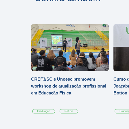
CREF3/SC e Unoesc promovem
Curso d
workshop de atualização profissional
Joaçaba
em Educação Física
Botton
Graduação
Notícia
Gradua