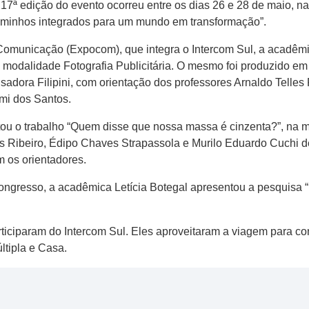
A 17ª edição do evento ocorreu entre os dias 26 e 28 de maio, 
aminhos integrados para um mundo em transformação”.
municação (Expocom), que integra o Intercom Sul, a acadêmi
na modalidade Fotografia Publicitária. O mesmo foi produzido e
sadora Filipini, com orientação dos professores Arnaldo Telles 
mi dos Santos.
 o trabalho “Quem disse que nossa massa é cinzenta?”, na mo
s Ribeiro, Édipo Chaves Strapassola e Murilo Eduardo Cuchi d
m os orientadores.
ongresso, a acadêmica Letícia Botegal apresentou a pesquisa “
rticiparam do Intercom Sul. Eles aproveitaram a viagem para 
tipla e Casa.