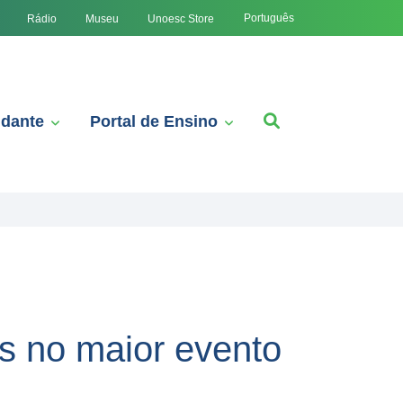
Português
Rádio
Museu
Unoesc Store
udante
Portal de Ensino
s no maior evento