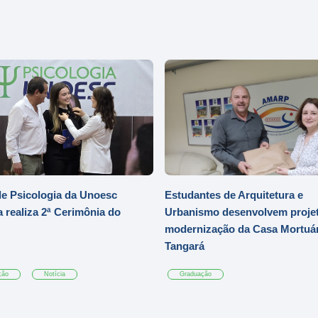
e Psicologia da Unoesc
Estudantes de Arquitetura e
 realiza 2ª Cerimônia do
Urbanismo desenvolvem projet
modernização da Casa Mortuár
Tangará
ção
Notícia
Graduação