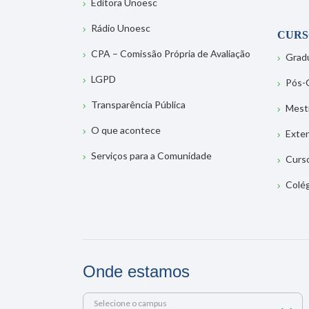
Editora Unoesc
Rádio Unoesc
CURS
CPA – Comissão Própria de Avaliação
Grad
LGPD
Pós-
Transparência Pública
Mest
O que acontece
Exte
Serviços para a Comunidade
Curs
Colé
Onde estamos
Selecione o campus