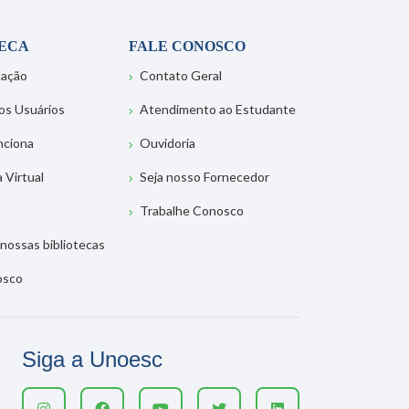
TECA
FALE CONOSCO
tação
Contato Geral
os Usuários
Atendimento ao Estudante
nciona
Ouvidoria
a Virtual
Seja nosso Fornecedor
Trabalhe Conosco
nossas bibliotecas
osco
Siga a Unoesc