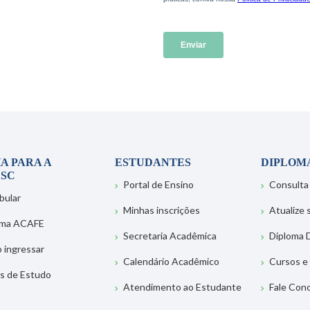
A PARA A
ESTUDANTES
DIPLOM
SC
Portal de Ensino
Consulta
bular
Minhas inscrições
Atualize
ema ACAFE
Secretaria Acadêmica
Diploma D
 ingressar
Calendário Acadêmico
Cursos e
s de Estudo
Atendimento ao Estudante
Fale Con