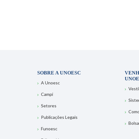
SOBRE A UNOESC
VENH
UNOE
A Unoesc
Vesti
Campi
Sist
Setores
Como
Publicações Legais
Bolsa
Funoesc