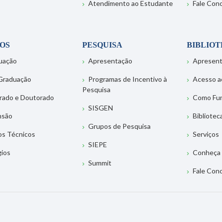
Atendimento ao Estudante
Fale Con
OS
PESQUISA
BIBLIO
uação
Apresentação
Apresen
Graduação
Programas de Incentivo à
Acesso a
Pesquisa
rado e Doutorado
Como Fu
SISGEN
nsão
Bibliotec
Grupos de Pesquisa
os Técnicos
Serviços
SIEPE
gios
Conheça 
Summit
Fale Con