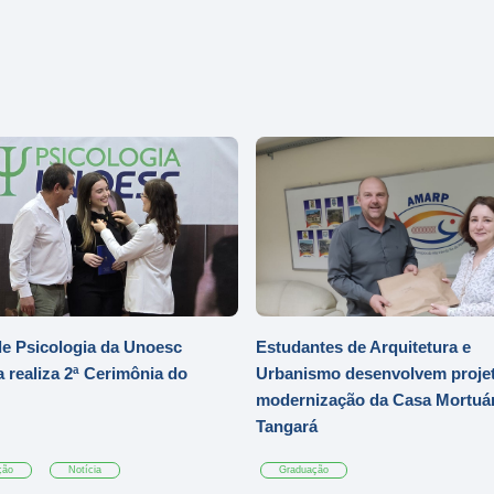
e Psicologia da Unoesc
Estudantes de Arquitetura e
 realiza 2ª Cerimônia do
Urbanismo desenvolvem projet
modernização da Casa Mortuár
Tangará
ção
Notícia
Graduação