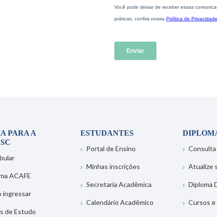
A PARA A
ESTUDANTES
DIPLOM
SC
Portal de Ensino
Consulta
bular
Minhas inscrições
Atualize
ema ACAFE
Secretaria Acadêmica
Diploma D
 ingressar
Calendário Acadêmico
Cursos e
s de Estudo