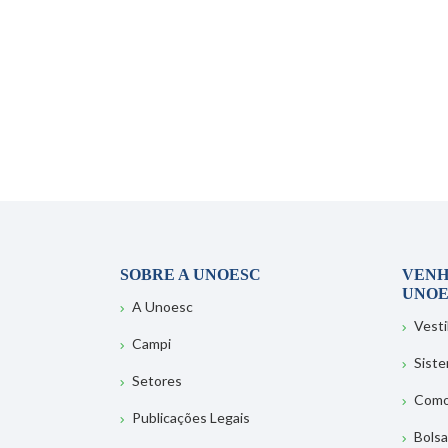
SOBRE A UNOESC
VENH
UNOE
A Unoesc
Vesti
Campi
Sist
Setores
Como
Publicações Legais
Bolsa