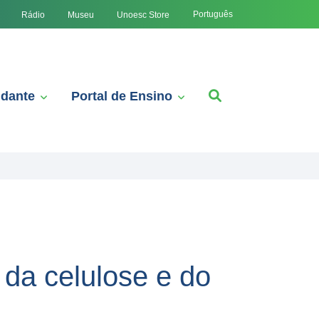
Português
Rádio
Museu
Unoesc Store
udante
Portal de Ensino
da celulose e do