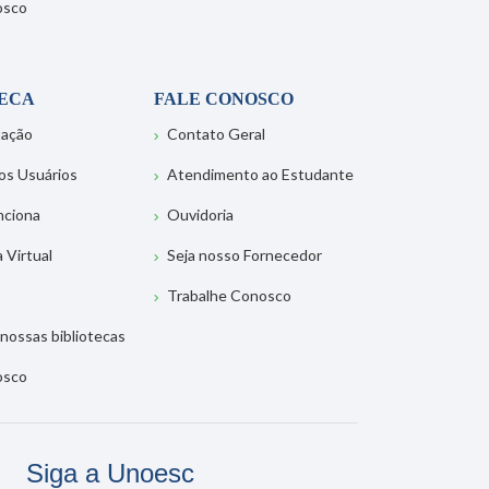
osco
TECA
FALE CONOSCO
tação
Contato Geral
os Usuários
Atendimento ao Estudante
nciona
Ouvidoria
a Virtual
Seja nosso Fornecedor
Trabalhe Conosco
nossas bibliotecas
osco
Siga a Unoesc