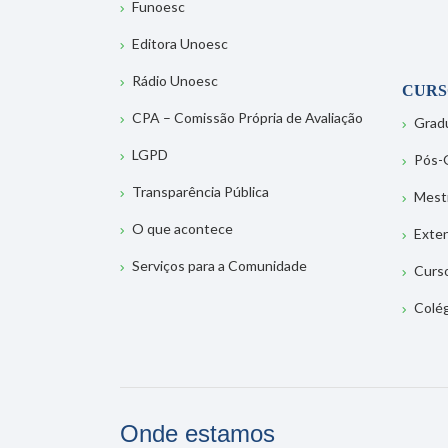
Funoesc
Editora Unoesc
Rádio Unoesc
CURS
CPA – Comissão Própria de Avaliação
Grad
LGPD
Pós-
Transparência Pública
Mest
O que acontece
Exte
Serviços para a Comunidade
Curs
Colé
Onde estamos