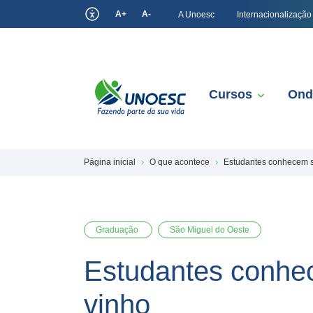
A+
A-
A Unoesc
Internacionalização
Cursos
Ond
Página inicial
O que acontece
Estudantes conhecem s
Graduação
São Miguel do Oeste
Estudantes conhec
vinho