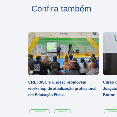
Confira também
CREF3/SC e Unoesc promovem
Curso d
workshop de atualização profissional
Joaçaba
em Educação Física
Botton
Graduação
Notícia
Gradua