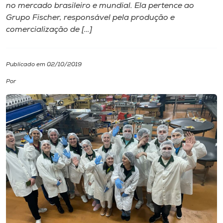
no mercado brasileiro e mundial. Ela pertence ao
Grupo Fischer, responsável pela produção e
I.nova
comercialização de […]
Diplomados
Publicado em 02/10/2019
Cultura
Por
CPA
Biblioteca
Editora
Rádio