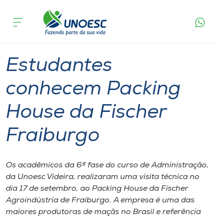
Página
O que
Estudantes conhecem Packing House da
inicial
acontece
Fischer Fraiburgo
Cursos
Graduação
Geral
Videira
Onde estamos
Estudantes
Pesquisa
conhecem Packing
House da Fischer
Atendimento ao Estudante
Fraiburgo
Portal de Ensino
Os acadêmicos da 6ª fase do curso de Administração,
A
da Unoesc Videira, realizaram uma visita técnica no
Unoesc
dia 17 de setembro, ao Packing House da Fischer
Agroindústria de Fraiburgo. A empresa é uma das
Internacionalização
maiores produtoras de maçãs no Brasil e referência