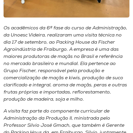
Museu
Unoesc
Store
Os acadêmicos da 6ª fase do curso de Administração,
da Unoesc Videira, realizaram uma visita técnica no
dia 17 de setembro, ao Packing House da Fischer
Agroindústria de Fraiburgo. A empresa é uma das
maiores produtoras de maçãs no Brasil e referência
Selecione
o idioma
no mercado brasileiro e mundial. Ela pertence ao
Grupo Fischer, responsável pela produção e
comercialização de maçãs e kiwis, produção de suco
clarificado e integral, aroma de maçãs, peras e outras
A+
frutas próprias e importadas, reflorestamento,
A-
produção de madeira, soja e milho.
A visita faz parte do componente curricular de
Administração da Produção II, ministrada pelo
Professor Silvio José Gmach, que também é Gerente
do Packing Hous da, em Fraiburgo. Silvio, juntamente