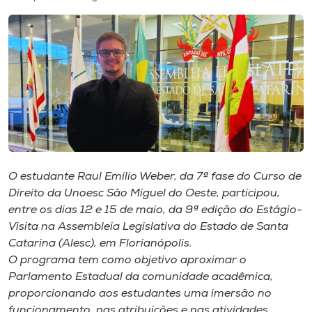
I.nova
Diplomados
Cultura
CPA
O estudante Raul Emílio Weber, da 7ª fase do Curso de
Direito da Unoesc São Miguel do Oeste, participou,
Biblioteca
entre os dias 12 e 15 de maio, da 9ª edição do Estágio-
Visita na Assembleia Legislativa do Estado de Santa
Editora
Catarina (Alesc), em Florianópolis.
O programa tem como objetivo aproximar o
Parlamento Estadual da comunidade acadêmica,
Rádio
proporcionando aos estudantes uma imersão no
funcionamento, nas atribuições e nas atividades