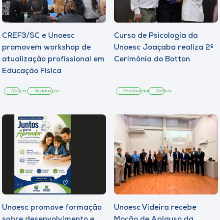
CREF3/SC e Unoesc
Curso de Psicologia da
promovem workshop de
Unoesc Joaçaba realiza 2ª
atualização profissional em
Cerimônia do Botton
Educação Física
Notícia
Graduação
Graduação
Notícia
Unoesc promove formação
Unoesc Videira recebe
sobre desenvolvimento e
Moção de Aplauso da