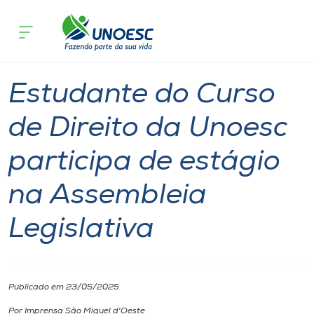
Página inicial
O que acontece
Estudante do Curso de Direito da Unoe
Cursos
Notícia
Estudante
São Miguel do Oeste
Onde estamos
Estudante do Curso
Pesquisa
de Direito da Unoesc
participa de estágio
Atendimento ao Estudante
na Assembleia
Portal de Ensino
Legislativa
A
Unoesc
Publicado em 23/05/2025
Internacionalização
Por Imprensa São Miguel d'Oeste