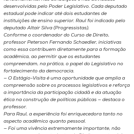
Museu
desenvolvidas pelo Poder Legislativo. Cada deputado
estadual pode indicar até dois estudantes de
Unoesc
instituições de ensino superior. Raul foi indicado pelo
deputado Altair Silva (Progressistas).
Store
Conforme o coordenador do Curso de Direito,
professor Peterson Fernando Schaedler, iniciativas
como essa contribuem diretamente para a formação
acadêmica, ao permitir que os estudantes
Selecione
o idioma
compreendam, na prática, o papel do Legislativo no
fortalecimento da democracia.
— O Estágio-Visita é uma oportunidade que amplia a
compreensão sobre os processos legislativos e reforça
A+
a importância da participação cidadã e da atuação
A-
ética na construção de políticas públicas — destaca o
professor.
Para Raul, a experiência foi enriquecedora tanto no
aspecto acadêmico quanto pessoal.
— Foi uma vivência extremamente importante, não