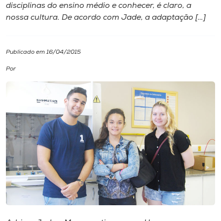
disciplinas do ensino médio e conhecer, é claro, a
nossa cultura. De acordo com Jade, a adaptação […]
I.nova
Diplomados
Publicado em 16/04/2015
Por
Cultura
CPA
Biblioteca
Editora
Rádio