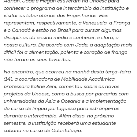
Adrian, Jade e Megan estiveram na Unoesc para
Museu
conhecer o programa de intercâmbio da instituição e
visitar os laboratórios das Engenharias. Eles
Unoesc
representam, respectivamente, a Venezuela, a França
Store
e o Canadá e estão no Brasil para cursar algumas
disciplinas do ensino médio e conhecer, é claro, a
nossa cultura. De acordo com Jade, a adaptação mais
difícil foi a alimentação, polenta e coração de frango
Selecione
não foram os seus favoritos.
o idioma
No encontro, que ocorreu na manhã desta terça-feira
(14), a coordenadora de Mobilidade Acadêmica,
professora Kaline Zeni, comentou sobre os novos
A+
projetos da Unoesc, como a busca por parcerias com
A-
universidades da Ásia e Oceania e a implementação
do curso de língua portuguesa para estrangeiros
durante o intercâmbio. Além disso, no próximo
semestre, a instituição receberá uma estudante
cubana no curso de Odontologia.