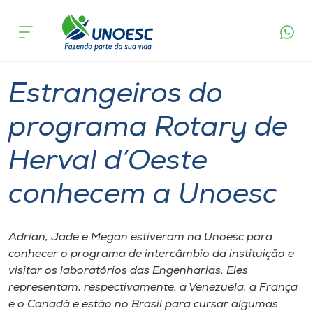
Página
O que
Estrangeiros do programa Rotary de Herval
inicial
acontece
d’Oeste conhecem a Unoesc
Cursos
Graduação
Geral
Joaçaba
Onde estamos
Estrangeiros do
Pesquisa
programa Rotary de
Herval d’Oeste
Atendimento ao Estudante
conhecem a Unoesc
Portal de Ensino
Adrian, Jade e Megan estiveram na Unoesc para
A
conhecer o programa de intercâmbio da instituição e
Unoesc
visitar os laboratórios das Engenharias. Eles
representam, respectivamente, a Venezuela, a França
Internacionalização
e o Canadá e estão no Brasil para cursar algumas