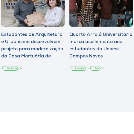
Estudantes de Arquitetura
Quarto Arraiá Universitário
e Urbanismo desenvolvem
marca acolhimento aos
projeto para modernização
estudantes da Unoesc
da Casa Mortuária de
Campos Novos
Tangará
Graduação
Graduação
Notícia