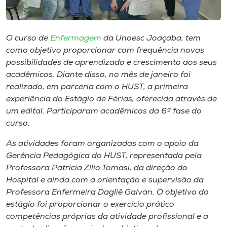
Museu
Unoesc
O curso de
Enfermagem
da Unoesc Joaçaba, tem
Store
como objetivo proporcionar com frequência novas
possibilidades de aprendizado e crescimento aos seus
acadêmicos. Diante disso, no mês de janeiro foi
realizado, em parceria com o HUST, a primeira
Selecione
experiência do Estágio de Férias, oferecida através de
o idioma
um edital. Participaram acadêmicos da 6ª fase do
curso.
As atividades foram organizadas com o apoio da
A+
Gerência Pedagógica do HUST, representada pela
A-
Professora Patrícia Zílio Tomasi, da direção do
Hospital e ainda com a orientação e supervisão da
Professora Enfermeira Dagliê Galvan. O objetivo do
estágio foi proporcionar o exercício prático
competências próprias da atividade profissional e a