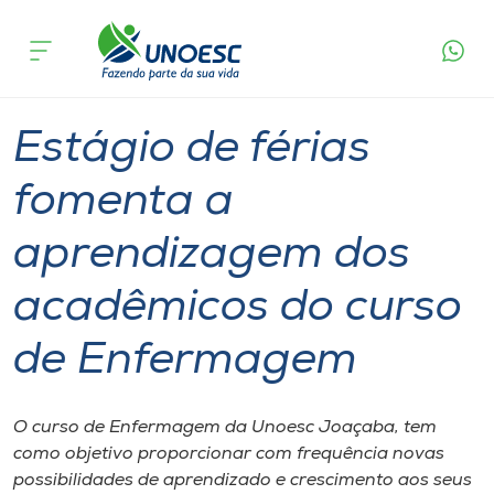
Página
O que
Estágio de férias fomenta a aprendizagem dos
inicial
acontece
acadêmicos do curso de Enfermagem
Cursos
Graduação
Aulas
Joaçaba
Onde estamos
Estágio de férias
Pesquisa
fomenta a
aprendizagem dos
Atendimento ao Estudante
acadêmicos do curso
Portal de Ensino
de Enfermagem
A
Unoesc
O curso de Enfermagem da Unoesc Joaçaba, tem
como objetivo proporcionar com frequência novas
Internacionalização
possibilidades de aprendizado e crescimento aos seus