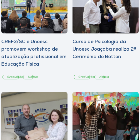
CREF3/SC e Unoesc
Curso de Psicologia da
promovem workshop de
Unoesc Joaçaba realiza 2ª
atualização profissional em
Cerimônia do Botton
Educação Física
Graduação
Notícia
Graduação
Notícia