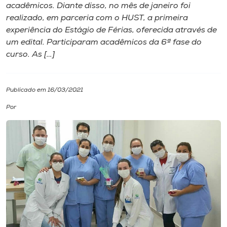
acadêmicos. Diante disso, no mês de janeiro foi
realizado, em parceria com o HUST, a primeira
I.nova
experiência do Estágio de Férias, oferecida através de
um edital. Participaram acadêmicos da 6ª fase do
Diplomados
curso. As […]
Cultura
Publicado em 16/03/2021
Por
CPA
Biblioteca
Editora
Rádio