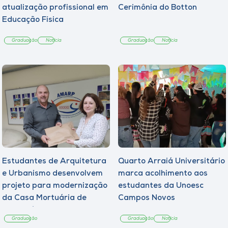
atualização profissional em
Cerimônia do Botton
Educação Física
Graduação
Notícia
Graduação
Notícia
Estudantes de Arquitetura
Quarto Arraiá Universitário
e Urbanismo desenvolvem
marca acolhimento aos
projeto para modernização
estudantes da Unoesc
da Casa Mortuária de
Campos Novos
Tangará
Graduação
Graduação
Notícia