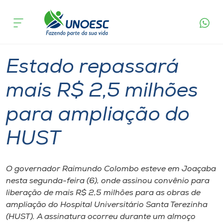
Página
O que
Estado repassará mais R$ 2,5 milhões para
inicial
acontece
ampliação do HUST
Cursos
Graduação
Onde estamos
Estado repassará
Pesquisa
mais R$ 2,5 milhões
para ampliação do
Atendimento ao Estudante
HUST
Portal de Ensino
O governador Raimundo Colombo esteve em Joaçaba
A
nesta segunda-feira (6), onde assinou convênio para
Unoesc
liberação de mais R$ 2,5 milhões para as obras de
ampliação do Hospital Universitário Santa Terezinha
Internacionalização
(HUST). A assinatura ocorreu durante um almoço