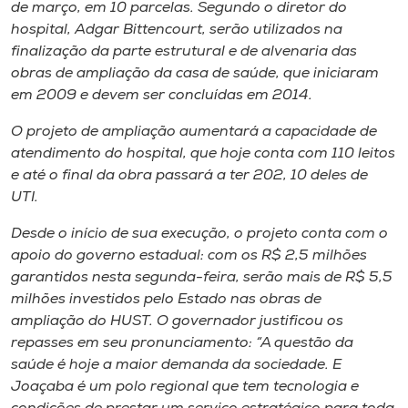
Museu
de março, em 10 parcelas. Segundo o diretor do
hospital, Adgar Bittencourt, serão utilizados na
finalização da parte estrutural e de alvenaria das
Unoesc
obras de ampliação da casa de saúde, que iniciaram
Store
em 2009 e devem ser concluídas em 2014.
O projeto de ampliação aumentará a capacidade de
atendimento do hospital, que hoje conta com 110 leitos
Selecione
e até o final da obra passará a ter 202, 10 deles de
o idioma
UTI.
Desde o início de sua execução, o projeto conta com o
apoio do governo estadual: com os R$ 2,5 milhões
A+
garantidos nesta segunda-feira, serão mais de R$ 5,5
A-
milhões investidos pelo Estado nas obras de
ampliação do HUST. O governador justificou os
repasses em seu pronunciamento: “A questão da
saúde é hoje a maior demanda da sociedade. E
Joaçaba é um polo regional que tem tecnologia e