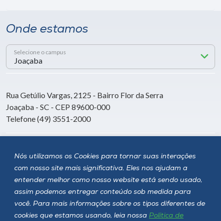
Onde estamos
Selecione o campus
Rua Getúlio Vargas, 2125 - Bairro Flor da Serra
Joaçaba - SC - CEP 89600-000
Telefone (49) 3551-2000
Siga a Unoesc
Nós utilizamos os Cookies para tornar suas interações
com nosso site mais significativa. Eles nos ajudam a
entender melhor como nosso website está sendo usado,
assim podemos entregar conteúdo sob medida para
você. Para mais informações sobre os tipos diferentes de
cookies que estamos usando, leia nossa
Política de