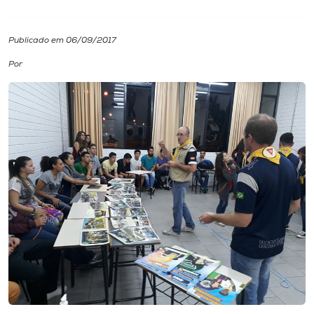
I.nova
Publicado em 06/09/2017
Por
Diplomados
Cultura
CPA
Biblioteca
Editora
Rádio