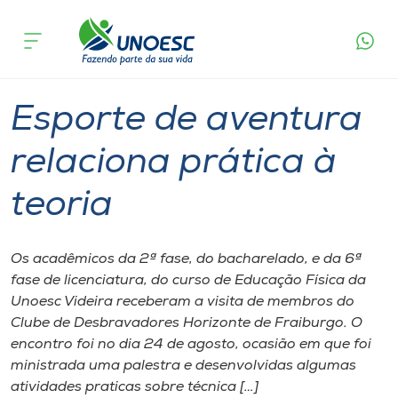
Página
O que
Esporte de aventura relaciona prática à
inicial
acontece
teoria
Cursos
Graduação
Aulas
Videira
Onde estamos
Esporte de aventura
Pesquisa
relaciona prática à
teoria
Atendimento ao Estudante
Portal de Ensino
Os acadêmicos da 2ª fase, do​ bacharelado​,​ e ​da ​6ª
fase de licenciatura​,​ do curso de Educação Física da
Unoesc Videira receberam a visita de membros do
A
Clube de ​D​esbravadores Horizonte​ de Fraiburgo. O
Unoesc
encontro foi no dia 24 de agosto, ocasião em que foi
ministrad​a​ uma palestra e ​desenvolvidas ​algumas
Internacionalização
atividades pratica​s​ sobre técnica […]