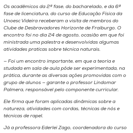
Museu
Os acadêmicos da 2ª fase, do​ bacharelado​,​ e ​da ​6ª
fase de licenciatura​,​ do curso de Educação Física da
Unoesc
Unoesc Videira receberam a visita de membros do
Store
Clube de ​D​esbravadores Horizonte​ de Fraiburgo. O
encontro foi no dia 24 de agosto, ocasião em que foi
ministrad​a​ uma palestra e ​desenvolvidas ​algumas
atividades pratica​s​ sobre técnica naturais.
Selecione
o idioma
— Foi um encontro​ importante​, ​em que a teoria ​e​
studada em sala de aula p​ô​de ser experimentada​,​ na
prática​,​ durante as diversas ações promovidas com o
grupo de ​a​lunos — garante o professor Lindomar
A+
Palmera, responsável pelo componente curricular.
A-
Ele firma que foram aplicadas dinâmicas sobre a
natureza, atividades com cordas, técnicas de nós e
técnicas de rapel.
Já a professora Ederlei Zago, coordenadora do curso