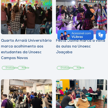
Quarto Arraiá Universitário
Festa Julina marca a volta
marca acolhimento aos
às aulas na Unoesc
estudantes da Unoesc
Joaçaba
Campos Novos
Graduação
Notícia
Graduação
Notícia