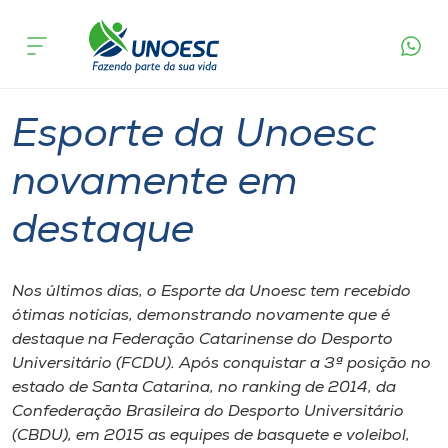
Página
O que
Esporte da Unoesc novamente em
inicial
acontece
destaque
Cursos
Graduação
Esporte
Onde estamos
Esporte da Unoesc
Pesquisa
novamente em
destaque
Atendimento ao Estudante
Portal de Ensino
Nos últimos dias, o Esporte da Unoesc tem recebido
ótimas notícias, demonstrando novamente que é
destaque na Federação Catarinense do Desporto
A
Universitário (FCDU). Após conquistar a 3ª posição no
Unoesc
estado de Santa Catarina, no ranking de 2014, da
Confederação Brasileira do Desporto Universitário
Internacionalização
(CBDU), em 2015 as equipes de basquete e voleibol,