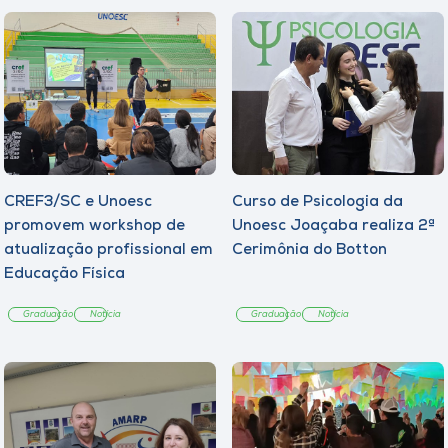
CREF3/SC e Unoesc
Curso de Psicologia da
promovem workshop de
Unoesc Joaçaba realiza 2ª
atualização profissional em
Cerimônia do Botton
Educação Física
Graduação
Notícia
Graduação
Notícia