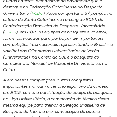
ótimas notícias, demonstrando novamente que é
Museu
destaque na Federação Catarinense do Desporto
Universitário (
FCDU
). Após conquistar a 3ª posição no
Unoesc
estado de Santa Catarina, no ranking de 2014, da
Store
Confederação Brasileira do Desporto Universitário
(
CBDU
), em 2015 as equipes de basquete e voleibol,
foram convidadas para participar de importantes
competições internacionais representando o Brasil — o
Selecione
voleibol das Olímpiadas Universitárias de Verão
o idioma
(Universíade), na Coréia do Sul, e o basquete do
Campeonato Mundial de Basquete Universitário, na
China.
A+
Além dessas competições, outras conquistas
A-
importantes marcam o cenário esportivo da Unoesc
em 2015, como, a participação da equipe de basquete
na Liga Universitária, a convocação do técnico desta
mesma equipe para treinar a Seleção Brasileira de
Basquete de Trio, e a pré-convocação de quatro