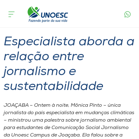
Página
O que
Especialista aborda a relação entre
inicial
acontece
jornalismo e sustentabilidade
Cursos
Graduação
Joaçaba
Onde estamos
Especialista aborda a
Pesquisa
relação entre
jornalismo e
Atendimento ao Estudante
sustentabilidade
Portal de Ensino
JOAÇABA – Ontem à noite, Mônica Pinto – única
A
jornalista do país especialista em mudanças climáticas
Unoesc
– ministrou uma palestra sobre jornalismo ambiental
para estudantes de Comunicação Social Jornalismo
Internacionalização
da Unoesc Campus de Joaçaba. Ela falou sobre a