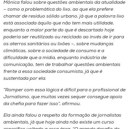
Museu
Mônica falou sobre questões ambientais da atualidade
– como a problemática do lixo, ao que ela prefere
chamar de resíduo sólido urbano, já que a palavra lixo
Unoesc
está associada àquilo que não tem mais utilidade,
Store
enquanto a maior parte do que é descartado hoje
poderia ser reutilizado ou reciclado ao invés de ir para
os aterros sanitários ou lixões –, sobre mudanças
climáticas, sobre a sociedade de consumo e a
Selecione
dificuldade que a mídia, enquanto indústria de
o idioma
comunicação, tem de trabalhar questões ambientais
frente a essa sociedade consumista, já que é
sustentada por ela.
A+
“Romper com essa lógica é difícil para o profissional de
A-
Jornalismo, que muitas vezes sequer consegue apoio
da chefia para fazer isso”, afirmou.
Ela ainda falou a respeito da formação de jornalistas
ambientais, já que hoje ainda não existe um curso