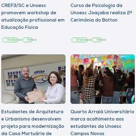
CREF3/SC e Unoesc
Curso de Psicologia da
promovem workshop de
Unoesc Joaçaba realiza 2ª
atualização profissional em
Cerimônia do Botton
Educação Física
Graduação
Notícia
Graduação
Notícia
Estudantes de Arquitetura
Quarto Arraiá Universitário
e Urbanismo desenvolvem
marca acolhimento aos
projeto para modernização
estudantes da Unoesc
da Casa Mortuária de
Campos Novos