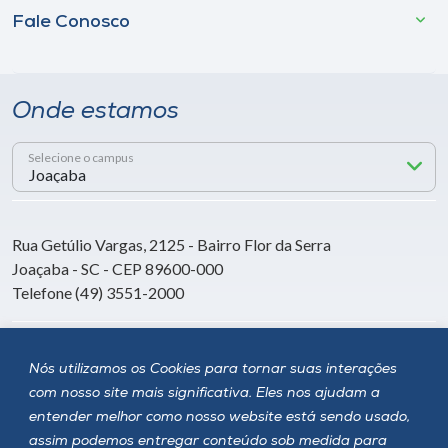
Fale Conosco
Onde estamos
Selecione o campus
Rua Getúlio Vargas, 2125 - Bairro Flor da Serra
Joaçaba - SC - CEP 89600-000
Telefone (49) 3551-2000
Siga a Unoesc
Nós utilizamos os Cookies para tornar suas interações
com nosso site mais significativa. Eles nos ajudam a
entender melhor como nosso website está sendo usado,
assim podemos entregar conteúdo sob medida para