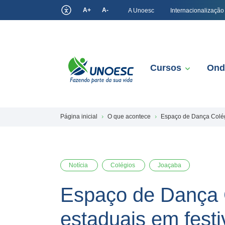
A+
A-
A Unoesc
Internacionalização
Cursos
Ond
Página inicial
O que acontece
Espaço de Dança Colégi
Notícia
Colégios
Joaçaba
Espaço de Dança C
estaduais em festi