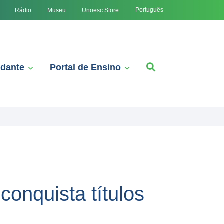
Português
Rádio
Museu
Unoesc Store
udante
Portal de Ensino
onquista títulos