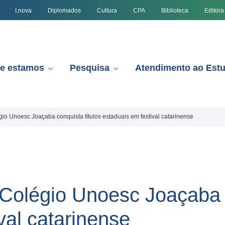
I.nova
Diplomados
Cultura
CPA
Biblioteca
Editora
e estamos
Pesquisa
Atendimento ao Est
o Unoesc Joaçaba conquista títulos estaduais em festival catarinense
olégio Unoesc Joaçaba c
val catarinense