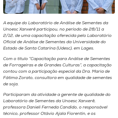
Museu
Unoesc
A equipe do Laboratório de Análise de Sementes da
Store
Unoesc Xanxerê participou, no período de 28/11 a
2/12, de uma capacitação oferecida pelo Laboratório
Oficial de Análise de Sementes da Universidade do
Estado de Santa Catarina (Udesc), em Lages.
Selecione
o idioma
Com o título “Capacitação para Análise de Sementes
de Forrageiras e de Grandes Culturas”, a capacitação
contou com a participação especial da Dra. Maria de
A+
Fátima Zorato, consultora em qualidade de sementes
A-
de soja.
Participaram da atividade a gerente de qualidade do
Laboratório de Sementes da Unoesc Xanxerê,
professora Danieli Ferneda Candido, o responsável
técnico, professor Otávio Ajala Fiorentin, e os