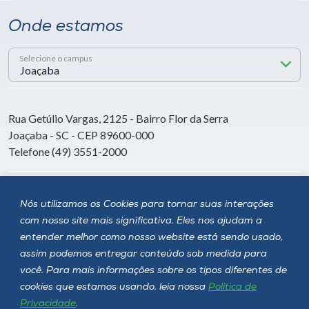
Onde estamos
Selecione o campus
Rua Getúlio Vargas, 2125 - Bairro Flor da Serra
Joaçaba - SC - CEP 89600-000
Telefone (49) 3551-2000
Siga a Unoesc
Nós utilizamos os Cookies para tornar suas interações
com nosso site mais significativa. Eles nos ajudam a
entender melhor como nosso website está sendo usado,
assim podemos entregar conteúdo sob medida para
você. Para mais informações sobre os tipos diferentes de
cookies que estamos usando, leia nossa
Política de
Privacidade
.