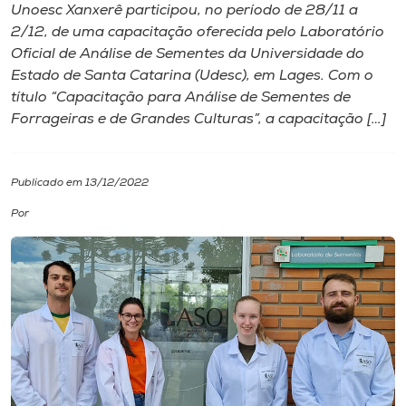
Unoesc Xanxerê participou, no período de 28/11 a
2/12, de uma capacitação oferecida pelo Laboratório
I.nova
Oficial de Análise de Sementes da Universidade do
Estado de Santa Catarina (Udesc), em Lages. Com o
Diplomados
título “Capacitação para Análise de Sementes de
Forrageiras e de Grandes Culturas”, a capacitação […]
Cultura
Publicado em 13/12/2022
CPA
Por
Biblioteca
Editora
Rádio