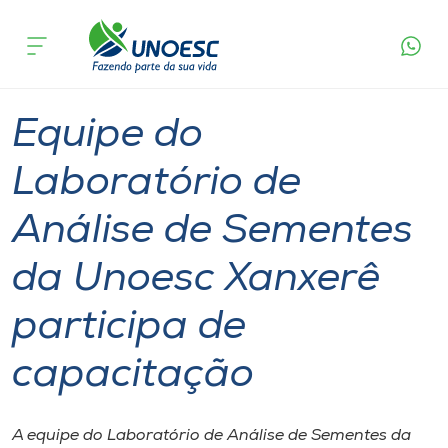
Página
O que
Equipe do Laboratório de Análise de Sementes
inicial
acontece
da Unoesc Xanxerê participa de capacitação
Cursos
Graduação
Geral
Xanxerê
Onde estamos
Equipe do
Pesquisa
Laboratório de
Análise de Sementes
Atendimento ao Estudante
da Unoesc Xanxerê
Portal de Ensino
participa de
A
capacitação
Unoesc
Internacionalização
A equipe do Laboratório de Análise de Sementes da