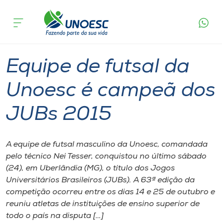
Página
O que
Equipe de futsal da Unoesc é campeã dos
inicial
acontece
JUBs 2015
Cursos
Graduação
Esporte
Onde estamos
Equipe de futsal da
Pesquisa
Unoesc é campeã dos
JUBs 2015
Atendimento ao Estudante
Portal de Ensino
A equipe de futsal masculino da Unoesc, comandada
pelo técnico Nei Tesser, conquistou no último sábado
(24), em Uberlândia (MG), o título dos Jogos
A
Universitários Brasileiros (JUBs). A 63ª edição da
Unoesc
competição ocorreu entre os dias 14 e 25 de outubro e
reuniu atletas de instituições de ensino superior de
Internacionalização
todo o país na disputa […]