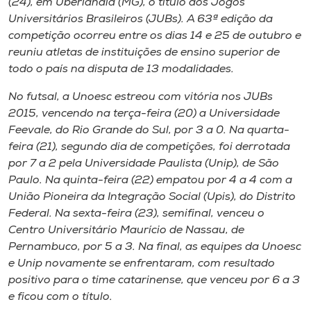
(24), em Uberlândia (MG), o título dos Jogos
Museu
Universitários Brasileiros (JUBs). A 63ª edição da
competição ocorreu entre os dias 14 e 25 de outubro e
Unoesc
reuniu atletas de instituições de ensino superior de
Store
todo o país na disputa de 13 modalidades.
No futsal, a Unoesc estreou com vitória nos JUBs
2015, vencendo na terça-feira (20) a Universidade
Feevale, do Rio Grande do Sul, por 3 a 0. Na quarta-
Selecione
o idioma
feira (21), segundo dia de competições, foi derrotada
por 7 a 2 pela Universidade Paulista (Unip), de São
Paulo. Na quinta-feira (22) empatou por 4 a 4 com a
União Pioneira da Integração Social (Upis), do Distrito
A+
Federal. Na sexta-feira (23), semifinal, venceu o
A-
Centro Universitário Maurício de Nassau, de
Pernambuco, por 5 a 3. Na final, as equipes da Unoesc
e Unip novamente se enfrentaram, com resultado
positivo para o time catarinense, que venceu por 6 a 3
e ficou com o título.