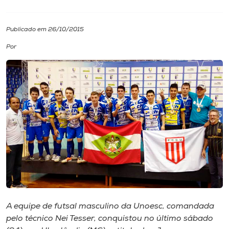
I.nova
Publicado em 26/10/2015
Por
Diplomados
Cultura
CPA
Biblioteca
Editora
Rádio
A equipe de futsal masculino da Unoesc, comandada
pelo técnico Nei Tesser, conquistou no último sábado