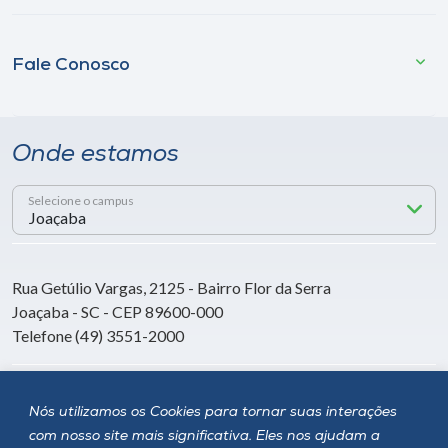
Fale Conosco
Onde estamos
Selecione o campus
Rua Getúlio Vargas, 2125 - Bairro Flor da Serra
Joaçaba - SC - CEP 89600-000
Telefone (49) 3551-2000
Siga a Unoesc
Nós utilizamos os Cookies para tornar suas interações
com nosso site mais significativa. Eles nos ajudam a