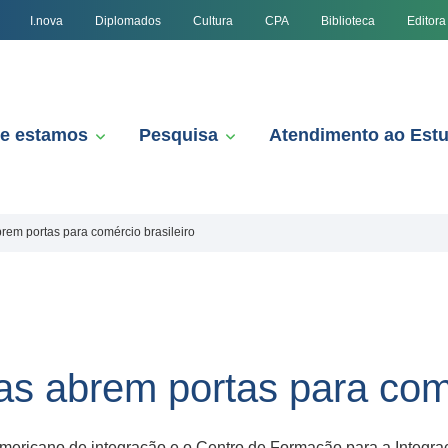
I.nova
Diplomados
Cultura
CPA
Biblioteca
Editora
e estamos
Pesquisa
Atendimento ao Est
rem portas para comércio brasileiro
as abrem portas para comé
ricano de integração e o Centro de Formação para a Integraç