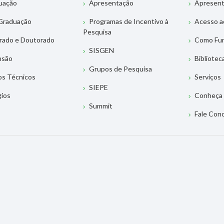
uação
Apresentação
Apresen
Graduação
Programas de Incentivo à
Acesso a
Pesquisa
rado e Doutorado
Como Fu
SISGEN
nsão
Bibliotec
Grupos de Pesquisa
os Técnicos
Serviços
SIEPE
gios
Conheça 
Summit
Fale Con