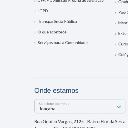
CPA – Comissão Própria de Avaliação
Grad
LGPD
Pós-
Transparência Pública
Mest
O que acontece
Exte
Serviços para a Comunidade
Curs
Colé
Onde estamos
Selecione o campus
Rua Getúlio Vargas, 2125 - Bairro Flor da Serra