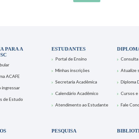
A PARA A
ESTUDANTES
DIPLOM
SC
Portal de Ensino
Consulta
bular
Minhas inscrições
Atualize
ema ACAFE
Secretaria Acadêmica
Diploma D
 ingressar
Calendário Acadêmico
Cursos e
s de Estudo
Atendimento ao Estudante
Fale Con
OS
PESQUISA
BIBLIO