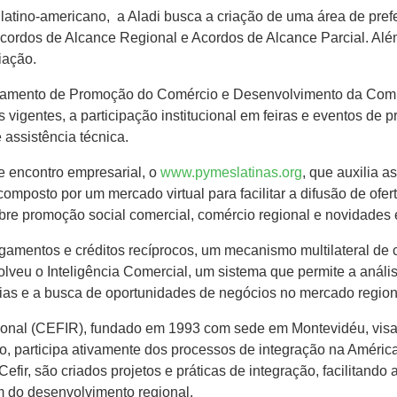
atino-americano, a Aladi busca a criação de uma área de pref
Acordos de Alcance Regional e Acordos de Alcance Parcial. Alé
iação.
artamento de Promoção do Comércio e Desenvolvimento da Comp
 vigentes, a participação institucional em feiras e eventos de
assistência técnica.
de encontro empresarial, o
www.pymeslatinas.org
, que auxilia 
 composto por um mercado virtual para facilitar a difusão de of
re promoção social comercial, comércio regional e novidades 
gamentos e créditos recíprocos, um mecanismo multilateral d
olveu o Inteligência Comercial, um sistema que permite a análi
gias e a busca de oportunidades de negócios no mercado region
nal (CEFIR), fundado em 1993 com sede em Montevidéu, visa de
ão, participa ativamente dos processos de integração na Améric
ir, são criados projetos e práticas de integração, facilitando a
m do desenvolvimento regional.