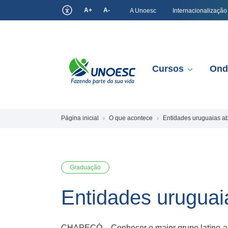
A+
A-
A Unoesc
Internacionalização
Cursos
Ond
Página inicial
O que acontece
Entidades uruguaias ab
Graduação
Entidades uruguai
CHAPECÓ – Conhecer o maior grupo latino-ame