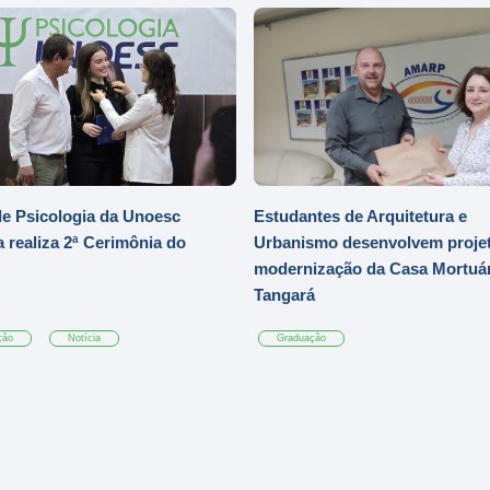
e Psicologia da Unoesc
Estudantes de Arquitetura e
 realiza 2ª Cerimônia do
Urbanismo desenvolvem projet
modernização da Casa Mortuár
Tangará
ção
Notícia
Graduação