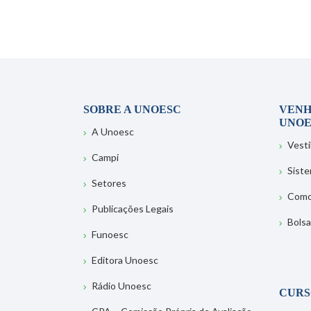
SOBRE A UNOESC
VENH
UNOE
A Unoesc
Vesti
Campi
Sist
Setores
Como
Publicações Legais
Bolsa
Funoesc
Editora Unoesc
Rádio Unoesc
CURS