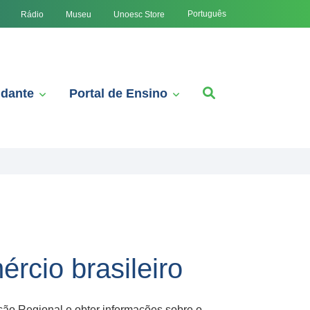
Português
Rádio
Museu
Unoesc Store
udante
Portal de Ensino
rcio brasileiro
ão Regional e obter informações sobre o