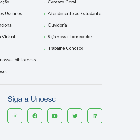
tação
Contato Geral
os Usuários
Atendimento ao Estudante
nciona
Ouvidoria
a Virtual
Seja nosso Fornecedor
Trabalhe Conosco
nossas bibliotecas
osco
Siga a Unoesc