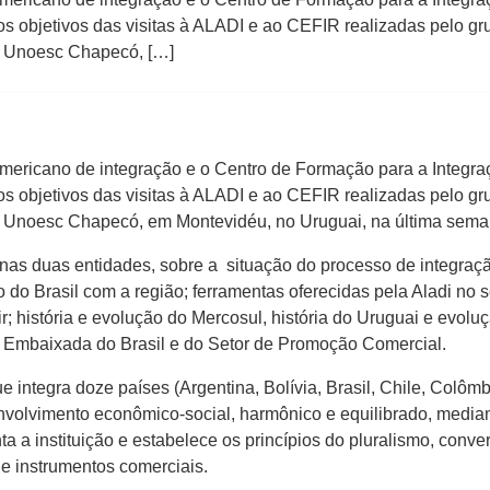
os objetivos das visitas à ALADI e ao CEFIR realizadas pelo gr
a Unoesc Chapecó, […]
ricano de integração e o Centro de Formação para a Integraç
os objetivos das visitas à ALADI e ao CEFIR realizadas pelo gr
a Unoesc Chapecó, em Montevidéu, no Uruguai, na última sema
s nas duas entidades, sobre a situação do processo de integraç
 do Brasil com a região; ferramentas oferecidas pela Aladi no 
; história e evolução do Mercosul, história do Uruguai e evol
a Embaixada do Brasil e do Setor de Promoção Comercial.
 integra doze países (Argentina, Bolívia, Brasil, Chile, Colôm
volvimento econômico-social, harmônico e equilibrado, mediant
 instituição e estabelece os princípios do pluralismo, convergê
de instrumentos comerciais.