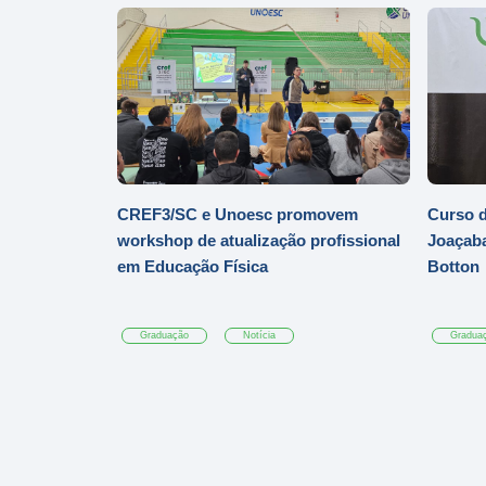
CREF3/SC e Unoesc promovem
Curso d
workshop de atualização profissional
Joaçaba
em Educação Física
Botton
Graduação
Notícia
Gradua