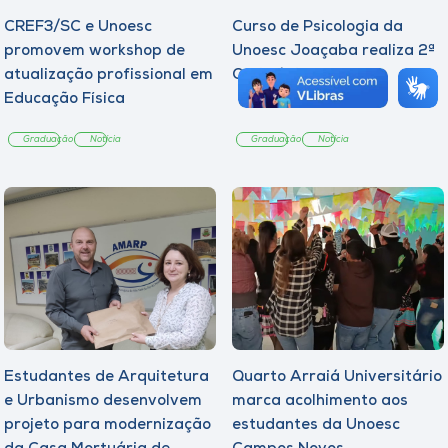
CREF3/SC e Unoesc
Curso de Psicologia da
promovem workshop de
Unoesc Joaçaba realiza 2ª
atualização profissional em
Cerimônia do Botton
Educação Física
Graduação
Notícia
Graduação
Notícia
Estudantes de Arquitetura
Quarto Arraiá Universitário
e Urbanismo desenvolvem
marca acolhimento aos
projeto para modernização
estudantes da Unoesc