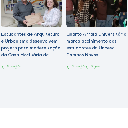
Estudantes de Arquitetura
Quarto Arraiá Universitário
e Urbanismo desenvolvem
marca acolhimento aos
projeto para modernização
estudantes da Unoesc
da Casa Mortuária de
Campos Novos
Tangará
Graduação
Graduação
Notícia