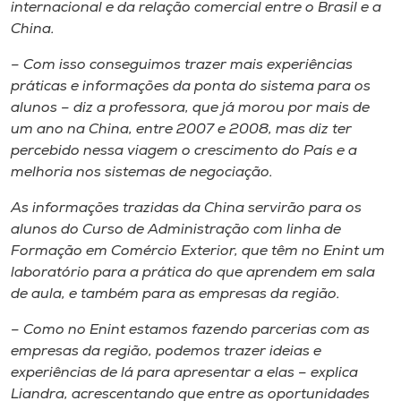
Museu
internacional e da relação comercial entre o Brasil e a
China.
Unoesc
– Com isso conseguimos trazer mais experiências
Store
práticas e informações da ponta do sistema para os
alunos – diz a professora, que já morou por mais de
um ano na China, entre 2007 e 2008, mas diz ter
percebido nessa viagem o crescimento do País e a
Selecione
melhoria nos sistemas de negociação.
o idioma
As informações trazidas da China servirão para os
alunos do Curso de Administração com linha de
Formação em Comércio Exterior, que têm no Enint um
A+
laboratório para a prática do que aprendem em sala
A-
de aula, e também para as empresas da região.
– Como no Enint estamos fazendo parcerias com as
empresas da região, podemos trazer ideias e
experiências de lá para apresentar a elas – explica
Liandra, acrescentando que entre as oportunidades