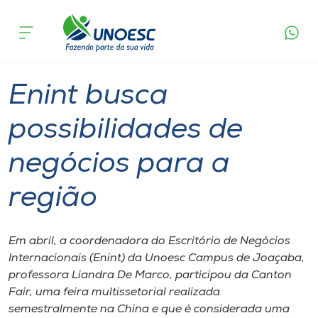
Página
O que
Enint busca possibilidades de negócios
inicial
acontece
para a região
Cursos
Graduação
Joaçaba
Onde estamos
Enint busca
Pesquisa
possibilidades de
negócios para a
Atendimento ao Estudante
região
Portal de Ensino
Em abril, a coordenadora do Escritório de Negócios
A
Internacionais (Enint) da Unoesc Campus de Joaçaba,
Unoesc
professora Liandra De Marco, participou da Canton
Fair, uma feira multissetorial realizada
Internacionalização
semestralmente na China e que é considerada uma