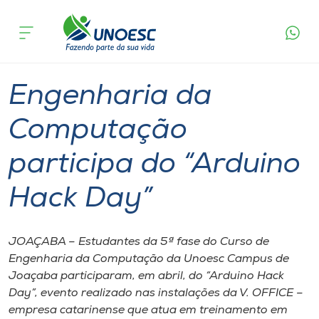
Página
O que
Engenharia da Computação participa do
inicial
acontece
“Arduino Hack Day”
Cursos
Graduação
Joaçaba
Onde estamos
Engenharia da
Pesquisa
Computação
participa do “Arduino
Atendimento ao Estudante
Hack Day”
Portal de Ensino
JOAÇABA – Estudantes da 5ª fase do Curso de
A
Engenharia da Computação da Unoesc Campus de
Unoesc
Joaçaba participaram, em abril, do “Arduino Hack
Day”, evento realizado nas instalações da V. OFFICE –
Internacionalização
empresa catarinense que atua em treinamento em