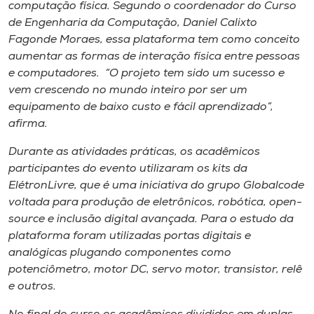
Museu
computação física. Segundo o coordenador do Curso
de Engenharia da Computação, Daniel Calixto
Fagonde Moraes, essa plataforma tem como conceito
Unoesc
aumentar as formas de interação física entre pessoas
Store
e computadores. “O projeto tem sido um sucesso e
vem crescendo no mundo inteiro por ser um
equipamento de baixo custo e fácil aprendizado”,
afirma.
Selecione
o idioma
Durante as atividades práticas, os acadêmicos
participantes do evento utilizaram os kits da
ElétronLivre, que é uma iniciativa do grupo Globalcode
voltada para produção de eletrônicos, robótica, open-
A+
source e inclusão digital avançada. Para o estudo da
A-
plataforma foram utilizadas portas digitais e
analógicas plugando componentes como
potenciômetro, motor DC, servo motor, transistor, relê
e outros.