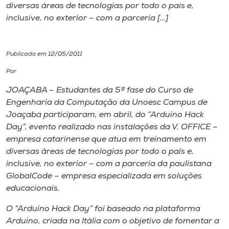
diversas áreas de tecnologias por todo o país e,
inclusive, no exterior – com a parceria […]
I.nova
Diplomados
Publicado em 12/05/2011
Por
Cultura
JOAÇABA – Estudantes da 5ª fase do Curso de
Engenharia da Computação da Unoesc Campus de
CPA
Joaçaba participaram, em abril, do “Arduino Hack
Day”, evento realizado nas instalações da V. OFFICE –
empresa catarinense que atua em treinamento em
Biblioteca
diversas áreas de tecnologias por todo o país e,
inclusive, no exterior – com a parceria da paulistana
Editora
GlobalCode – empresa especializada em soluções
educacionais.
Rádio
O “Arduino Hack Day” foi baseado na plataforma
Arduino, criada na Itália com o objetivo de fomentar a