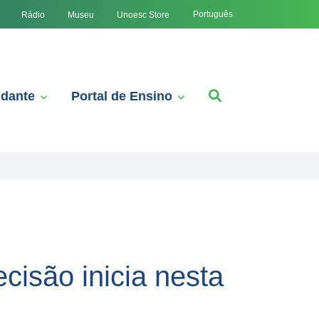
Português
Rádio
Museu
Unoesc Store
udante
Portal de Ensino
ecisão inicia nesta