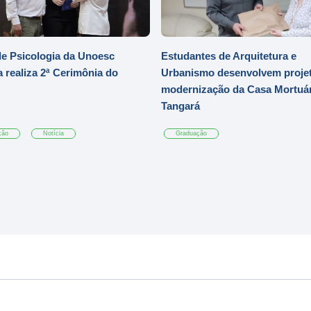
e Psicologia da Unoesc
Estudantes de Arquitetura e
 realiza 2ª Cerimônia do
Urbanismo desenvolvem projet
modernização da Casa Mortuár
Tangará
ção
Notícia
Graduação