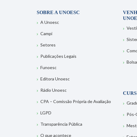
SOBRE A UNOESC
VENH
UNOE
A Unoesc
Vesti
Campi
Sist
Setores
Como
Publicações Legais
Bolsa
Funoesc
Editora Unoesc
Rádio Unoesc
CURS
CPA – Comissão Própria de Avaliação
Grad
LGPD
Pós-
Transparência Pública
Mest
O que acontece
Exte