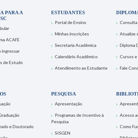
A PARA A
ESTUDANTES
DIPLOM
SC
Portal de Ensino
Consulta
bular
Minhas inscrições
Atualize
ema ACAFE
Secretaria Acadêmica
Diploma D
 ingressar
Calendário Acadêmico
Cursos e
s de Estudo
Atendimento ao Estudante
Fale Con
OS
PESQUISA
BIBLIO
uação
Apresentação
Apresen
Graduação
Programas de Incentivo à
Acesso a
Pesquisa
rado e Doutorado
Como Fu
SISGEN
nsão
Bibliotec