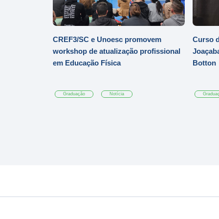
CREF3/SC e Unoesc promovem
Curso d
workshop de atualização profissional
Joaçaba
em Educação Física
Botton
Graduação
Notícia
Gradua