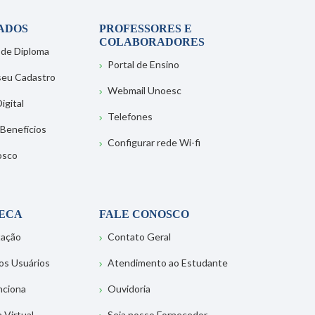
ADOS
PROFESSORES E
COLABORADORES
 de Diploma
Portal de Ensino
 seu Cadastro
Webmail Unoesc
igital
Telefones
 Benefícios
Configurar rede Wi-fi
osco
TECA
FALE CONOSCO
tação
Contato Geral
os Usuários
Atendimento ao Estudante
nciona
Ouvidoria
a Virtual
Seja nosso Fornecedor