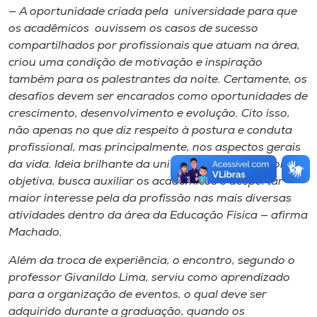
— A oportunidade criada pela ​ ​​u​niversidade para que
os acadêmicos​ ​ ​ouvissem os​ casos de sucesso
compartilhado​s​​ por profissionais que atuam na área,
criou uma condição de motivação e inspiração
também para os palestrantes da noite. Certamente, os
desafios devem ser encarados como oportunidades de
crescimento, desenvolvimento​ e​​ evolução.​ Cito isso​,​
não apenas no que diz respeito à postura e conduta
profissional, mas principalmente, nos aspectos gerais
da vida. Ideia brilhante da universidade que​,​​ de forma
objetiva,​​ busca auxiliar os acadêmicos e despertar
maior interesse pela da profissão nas mais diversas
atividades dentro da área da Educação Física — afirma
Machado.
Al​é​m da troca de experiência, o encontro, segundo o
professor Givanildo Lima, serviu como aprendizado
para a organização de eventos​, o qual deve ser
adquirid​o​ durante a graduação, ​quando os