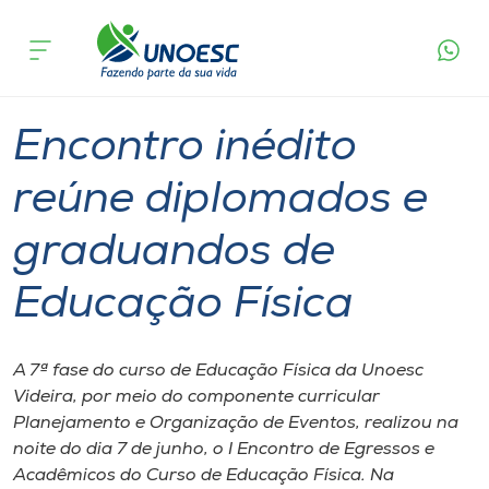
Página
O que
Encontro inédito reúne diplomados e
inicial
acontece
graduandos de Educação Física
Cursos
Graduação
Notícia de evento
Videira
Onde estamos
Encontro inédito
Pesquisa
reúne diplomados e
graduandos de
Atendimento ao Estudante
Educação Física
Portal de Ensino
A 7ª fase do curso de Educação ​F​ísica da Unoesc
A
Videira, por meio do componente curricular
Unoesc
Planejamento e Organização de ​E​ventos, realizou na
noite do dia 7 de junho, o ​I Encontro de Egressos e
Internacionalização
Acadêmicos do ​C​urso​ de Educação Física​. Na