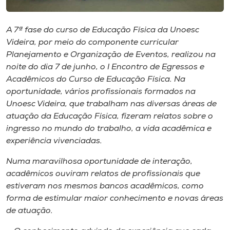
Museu
A 7ª fase do curso de Educação ​F​ísica da Unoesc
Unoesc
Videira, por meio do componente curricular
Store
Planejamento e Organização de ​E​ventos, realizou na
noite do dia 7 de junho, o ​I Encontro de Egressos e
Acadêmicos do ​C​urso​ de Educação Física​. Na
oportunidade, vários profissionais formados na
Selecione
Unoesc Videira​, que trabalham nas diversas áreas de
o idioma
atuação da Educação Física, fizeram relatos sobre o
ingresso no mundo do trabalho, a vida acadêmica e
experiência vivenciadas.
A+
​N​uma maravilhosa ​oportunidade de interação,
A-
acadêmicos ouvir​a​m​ relatos de profissionais que
estiveram nos mesmos bancos acadêmicos​,​ como
forma de estimular maior conhecimento e novas áreas
de atuação.