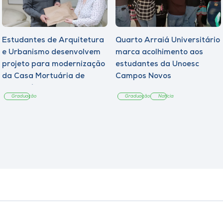
Estudantes de Arquitetura
Quarto Arraiá Universitário
e Urbanismo desenvolvem
marca acolhimento aos
projeto para modernização
estudantes da Unoesc
da Casa Mortuária de
Campos Novos
Tangará
Graduação
Graduação
Notícia