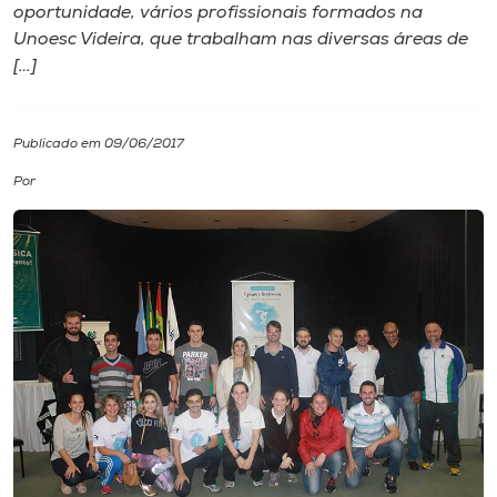
oportunidade, vários profissionais formados na
Unoesc Videira​, que trabalham nas diversas áreas de
I.nova
[…]
Diplomados
Publicado em 09/06/2017
Cultura
Por
CPA
Biblioteca
Editora
Rádio