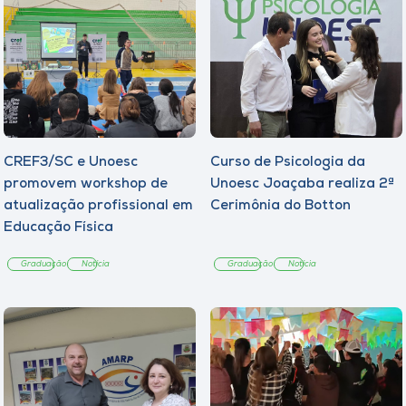
CREF3/SC e Unoesc
Curso de Psicologia da
promovem workshop de
Unoesc Joaçaba realiza 2ª
atualização profissional em
Cerimônia do Botton
Educação Física
Graduação
Notícia
Graduação
Notícia