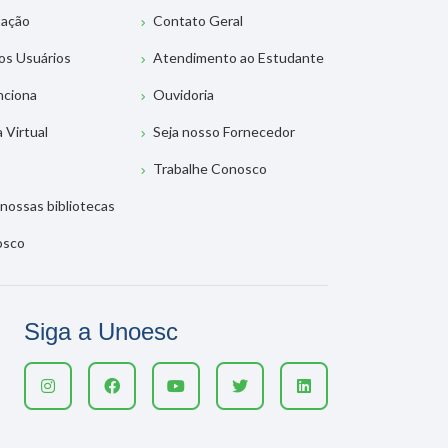
tação
Contato Geral
os Usuários
Atendimento ao Estudante
nciona
Ouvidoria
a Virtual
Seja nosso Fornecedor
Trabalhe Conosco
nossas bibliotecas
osco
Siga a Unoesc