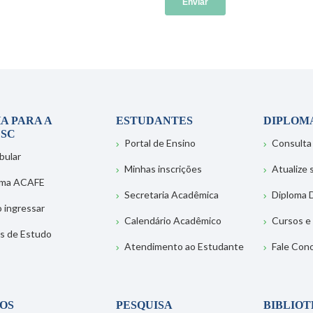
A PARA A
ESTUDANTES
DIPLOM
SC
Portal de Ensino
Consulta
bular
Minhas inscrições
Atualize
ema ACAFE
Secretaria Acadêmica
Diploma D
 ingressar
Calendário Acadêmico
Cursos e
s de Estudo
Atendimento ao Estudante
Fale Con
OS
PESQUISA
BIBLIO