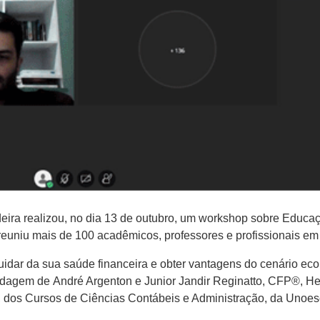
eira realizou, no dia 13 de outubro, um workshop sobre Educa
reuniu mais de 100 acadêmicos, professores e profissionais e
uidar da sua saúde financeira e obter vantagens do cenário e
ordagem de André Argenton e Junior Jandir Reginatto, CFP®, H
, dos Cursos de Ciências Contábeis e Administração, da Unoesc