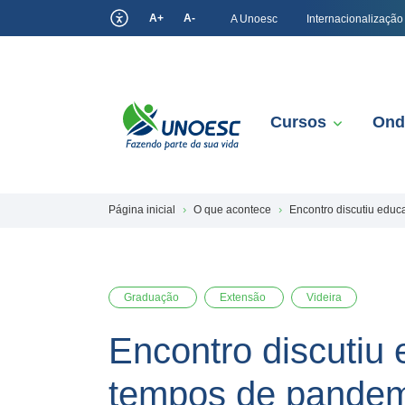
A+
A-
A Unoesc
Internacionalização
Cursos
Ond
Página inicial
O que acontece
Encontro discutiu educ
Graduação
Extensão
Videira
Encontro discutiu
tempos de pande