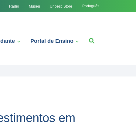
Português
Rádio
Museu
Unoesc Store
udante
Portal de Ensino
vestimentos em