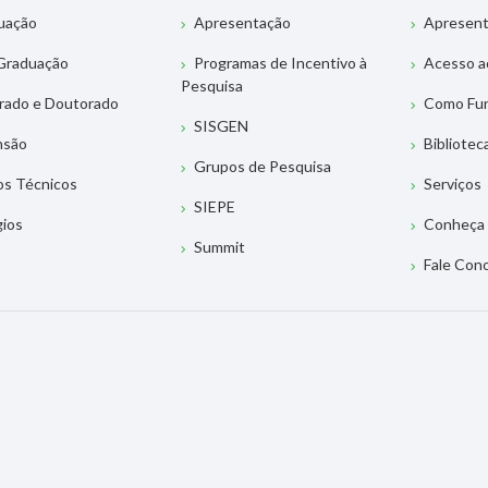
uação
Apresentação
Apresen
Graduação
Programas de Incentivo à
Acesso a
Pesquisa
rado e Doutorado
Como Fu
SISGEN
nsão
Bibliotec
Grupos de Pesquisa
os Técnicos
Serviços
SIEPE
gios
Conheça 
Summit
Fale Con