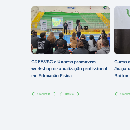
CREF3/SC e Unoesc promovem
Curso d
workshop de atualização profissional
Joaçaba
em Educação Física
Botton
Graduação
Notícia
Gradua