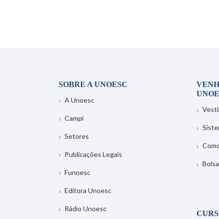
SOBRE A UNOESC
VENH
UNOE
A Unoesc
Vesti
Campi
Sist
Setores
Como
Publicações Legais
Bolsa
Funoesc
Editora Unoesc
Rádio Unoesc
CURS