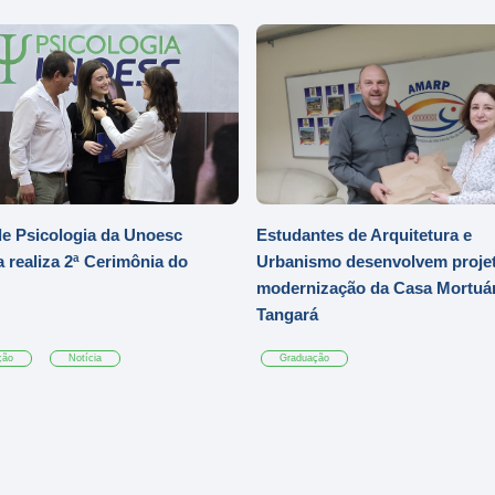
e Psicologia da Unoesc
Estudantes de Arquitetura e
 realiza 2ª Cerimônia do
Urbanismo desenvolvem projet
modernização da Casa Mortuár
Tangará
ção
Notícia
Graduação