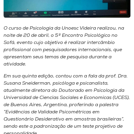
Museu
Unoesc
Store
O curso de Psicologia da Unoesc Videira realizou, na
noite de 20 de abril, o 5º Encontro Psicológico no
Sofá, evento cujo objetivo é realizar intercâmbio
profissional com pesquisadores internacionais, que
Selecione
apresentam seus temas de pesquisa durante a
o idioma
atividade.
Em sua quinta edição, contou com a fala da prof. Dra.
Susana Sneiderman, psicóloga e psicanalista,
A+
atualmente diretora do Doutorado em Psicologia da
A-
Universidad de Ciencias Sociales e Economicas (UCES),
de Buenos Aires, Argentina, proferindo a palestra
“Evidências de Validade Psicométricas em
Questionário Desiderativo em amostras brasileiras”,
sendo este a padronização de um teste projetivo de
personalidade.