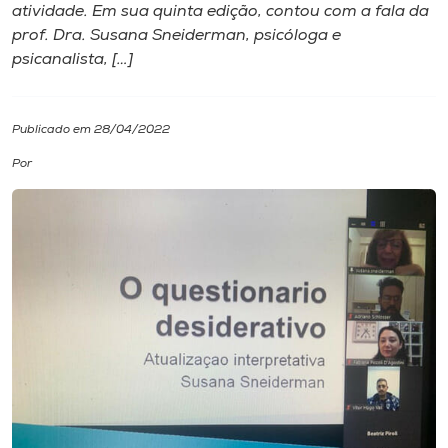
atividade. Em sua quinta edição, contou com a fala da
prof. Dra. Susana Sneiderman, psicóloga e
I.nova
psicanalista, […]
Diplomados
Publicado em 28/04/2022
Cultura
Por
CPA
Biblioteca
Editora
Rádio