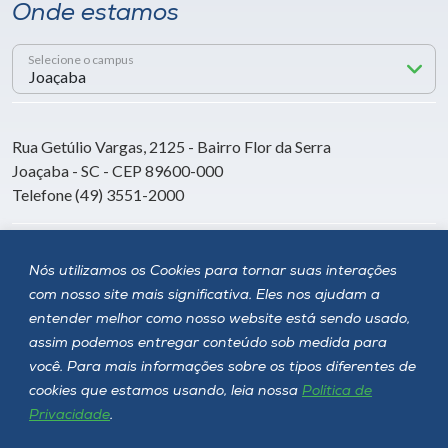
Onde estamos
Selecione o campus
Rua Getúlio Vargas, 2125 - Bairro Flor da Serra
Joaçaba - SC - CEP 89600-000
Telefone (49) 3551-2000
Siga a Unoesc
Nós utilizamos os Cookies para tornar suas interações
com nosso site mais significativa. Eles nos ajudam a
entender melhor como nosso website está sendo usado,
assim podemos entregar conteúdo sob medida para
você. Para mais informações sobre os tipos diferentes de
cookies que estamos usando, leia nossa
Política de
Privacidade
.