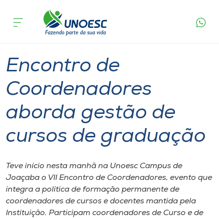
Página
O que
Encontro de Coordenadores aborda gestão
inicial
acontece
de cursos de graduação
Cursos
Graduação
Onde estamos
Encontro de
Pesquisa
Coordenadores
aborda gestão de
Atendimento ao Estudante
cursos de graduação
Portal de Ensino
Teve início nesta manhã na Unoesc Campus de
A
Joaçaba o VII Encontro de Coordenadores, evento que
Unoesc
integra a política de formação permanente de
coordenadores de cursos e docentes mantida pela
Internacionalização
Instituição. Participam coordenadores de Curso e de