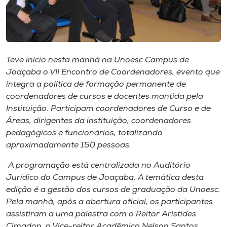
Museu
Unoesc
Store
Teve início nesta manhã na Unoesc Campus de
Joaçaba o VII Encontro de Coordenadores, evento que
integra a política de formação permanente de
coordenadores de cursos e docentes mantida pela
Selecione
o idioma
Instituição. Participam coordenadores de Curso e de
Áreas, dirigentes da instituição, coordenadores
pedagógicos e funcionários, totalizando
aproximadamente 150 pessoas.
A+
A-
A programação está centralizada no Auditório
Jurídico do Campus de Joaçaba. A temática desta
edição é a gestão dos cursos de graduação da Unoesc.
Pela manhã, após a abertura oficial, os participantes
assistiram a uma palestra com o Reitor Aristides
Cimadon, o Vice-reitor Acadêmico Nelson Santos