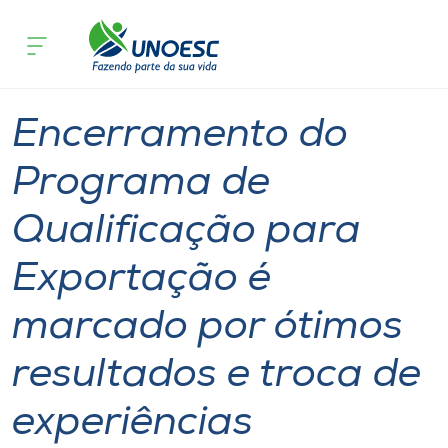
Página inicial
O que acontece
Encerramento do Programa de Qualific
Cursos
Notícia
Extensão
Chapecó
Onde estamos
Encerramento do
Pesquisa
Programa de
Qualificação para
Atendimento ao Estudante
Exportação é
Portal de Ensino
marcado por ótimos
A
resultados e troca de
Unoesc
experiências
Internacionalização