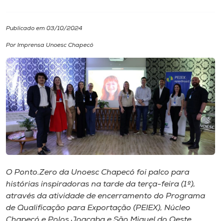
I.nova
Publicado em 03/10/2024
Por Imprensa Unoesc Chapecó
Diplomados
Cultura
CPA
Biblioteca
Editora
O Ponto.Zero da Unoesc Chapecó foi palco para
histórias inspiradoras na tarde da terça-feira (1º),
através da atividade de encerramento do Programa
Rádio
de Qualificação para Exportação (PEIEX), Núcleo
Chapecó e Polos Joaçaba e São Miguel do Oeste.