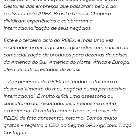
Museu
Gestores das empresas que passaram pelo ciclo
realizado pela APEX-Brasil e Unoesc Chapecó
Unoesc
dividiram experiências e celebraram a
internacionalização de seus negócios.
Store
Este é o terceiro ciclo do PEIEX, e mais uma vez
resultados práticos já são registrados com o início da
comercialização de produtos para dezenas de países
Selecione
da América do Sul, América do Norte, África e Europa,
o idioma
além de outros estados do Brasil.
— A experiência do PEIEX foi fundamental para o
desenvolvimento do meu negócio numa perspectiva
A+
internacional. É muito difícil uma assessoria ou
A-
consultoria dar resultado, pelo menos na minha
experiência. O contato com a Unoesc, através do
PEIEX, de fato apresentou retorno. Somos muito
gratos — registra o CEO da Segma GPS Agrícola, Tiago
Castagno.