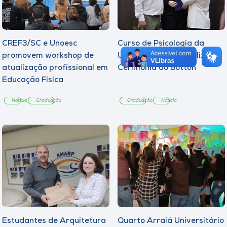
CREF3/SC e Unoesc
Curso de Psicologia da
promovem workshop de
Unoesc Joaçaba realiza 2ª
atualização profissional em
Cerimônia do Botton
Educação Física
Notícia
Graduação
Graduação
Notícia
Estudantes de Arquitetura
Quarto Arraiá Universitário