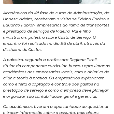
Museu
Acadêmicos da 4ª fase do curso de Administração, da
Unoesc
Unoesc Videira, receberam a visita de Edvino Fabian e
Store
Eduardo Fabian, empresários do ramo de transportes
e prestação de serviços de Videira. Pai e filho
ministraram palestra sobre Custo de Serviço. O
encontro foi realizado no dia 28 de abril, através da
Selecione
disciplina de Custos.
o idioma
A palestra, segundo a professora Regiane Piroli,
titular do componente curricular, buscou aproximar os
acadêmicos aos empresários locais, com o objetivo de
A+
aliar a teoria à prática. Os empresários explanaram
A-
como é feita a captação e controle dos gastos na
prestação de serviço e como a empresa deve planejar
e organizar sua contabilidade, geral e gerencial.
Os acadêmicos tiveram a oportunidade de questionar
e trocar informação sobre o assunto, pois alguns