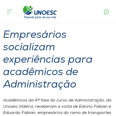
Página
O que
Empresários socializam experiências para
inicial
acontece
acadêmicos de Administração
Cursos
Graduação
Videira
Onde estamos
Empresários
Pesquisa
socializam
experiências para
Atendimento ao Estudante
acadêmicos de
Portal de Ensino
Administração
A
Unoesc
Acadêmicos da 4ª fase do curso de Administração, da
Unoesc Videira, receberam a visita de Edvino Fabian e
Internacionalização
Eduardo Fabian, empresários do ramo de transportes