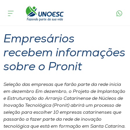
Página
O que
Empresários recebem informações sobre
inicial
acontece
o Pronit
Cursos
Graduação
Joaçaba
Onde estamos
Empresários
Pesquisa
recebem informações
sobre o Pronit
Atendimento ao Estudante
Portal de Ensino
Seleção das empresas que farão parte da rede inicia
em dezembro Em dezembro, o Projeto de Implantação
e Estruturação do Arranjo Catarinense de Núcleos de
A
Inovação Tecnológica (Pronit) abrirá um processo de
Unoesc
seleção para escolher 10 empresas catarinenses que
passarão a fazer parte da rede de inovação
Internacionalização
tecnológica que está em formação em Santa Catarina.