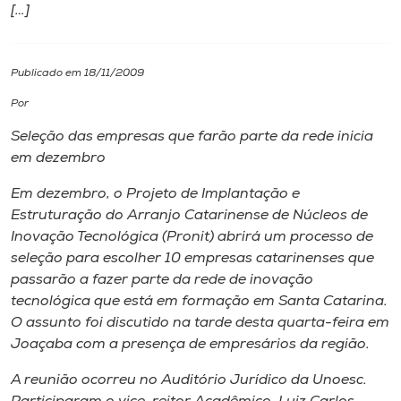
[…]
I.nova
Publicado em 18/11/2009
Diplomados
Por
Seleção das empresas que farão parte da rede inicia
Cultura
em dezembro
Em dezembro, o Projeto de Implantação e
CPA
Estruturação do Arranjo Catarinense de Núcleos de
Inovação Tecnológica (Pronit) abrirá um processo de
Biblioteca
seleção para escolher 10 empresas catarinenses que
passarão a fazer parte da rede de inovação
tecnológica que está em formação em Santa Catarina.
Editora
O assunto foi discutido na tarde desta quarta-feira em
Joaçaba com a presença de empresários da região.
Rádio
A reunião ocorreu no Auditório Jurídico da Unoesc.