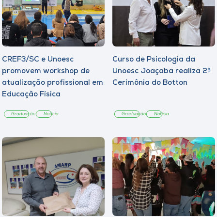
CREF3/SC e Unoesc
Curso de Psicologia da
promovem workshop de
Unoesc Joaçaba realiza 2ª
atualização profissional em
Cerimônia do Botton
Educação Física
Graduação
Notícia
Graduação
Notícia