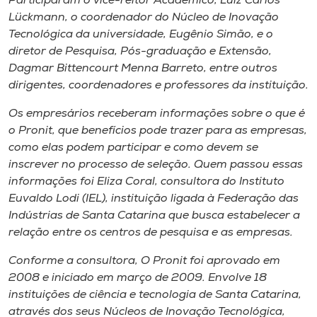
Participaram o vice-reitor Acadêmico, Luiz Carlos
Museu
Lückmann, o coordenador do Núcleo de Inovação
Tecnológica da universidade, Eugênio Simão, e o
Unoesc
diretor de Pesquisa, Pós-graduação e Extensão,
Store
Dagmar Bittencourt Menna Barreto, entre outros
dirigentes, coordenadores e professores da instituição.
Os empresários receberam informações sobre o que é
o Pronit, que benefícios pode trazer para as empresas,
Selecione
o idioma
como elas podem participar e como devem se
inscrever no processo de seleção. Quem passou essas
informações foi Eliza Coral, consultora do Instituto
Euvaldo Lodi (IEL), instituição ligada à Federação das
A+
Indústrias de Santa Catarina que busca estabelecer a
A-
relação entre os centros de pesquisa e as empresas.
Conforme a consultora, O Pronit foi aprovado em
2008 e iniciado em março de 2009. Envolve 18
instituições de ciência e tecnologia de Santa Catarina,
através dos seus Núcleos de Inovação Tecnológica,