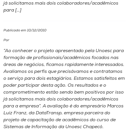
já solicitamos mais dois colaboradores/acadêmicos
para […]
I.nova
Diplomados
Publicado em 10/12/2010
Por
Cultura
“Ao conhecer o projeto apresentado pela Unoesc para
formação de profissionais/acadêmicos focados nas
CPA
áreas de negócios, ficamos rapidamente interessados.
Avaliamos os perfis que precisávamos e contratamos
o serviço para dois estagiários. Estamos satisfeitos em
Biblioteca
poder participar desta ação. Os resultados e o
comprometimento estão sendo bem positivos por isso
Editora
já solicitamos mais dois colaboradores/acadêmicos
para a empresa”. A avaliação é do empresário Marcos
Luiz Franz, da DataTransp, empresa parceira do
Rádio
projeto de capacitação de acadêmicos do curso de
Sistemas de Informação da Unoesc Chapecó.