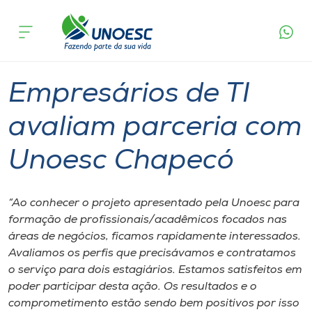
Página
O que
Empresários de TI avaliam parceria com
inicial
acontece
Unoesc Chapecó
Cursos
Graduação
Chapecó
Onde estamos
Empresários de TI
Pesquisa
avaliam parceria com
Unoesc Chapecó
Atendimento ao Estudante
Portal de Ensino
“Ao conhecer o projeto apresentado pela Unoesc para
formação de profissionais/acadêmicos focados nas
áreas de negócios, ficamos rapidamente interessados.
A
Avaliamos os perfis que precisávamos e contratamos
Unoesc
o serviço para dois estagiários. Estamos satisfeitos em
poder participar desta ação. Os resultados e o
Internacionalização
comprometimento estão sendo bem positivos por isso