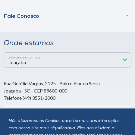
Fale Conosco
Onde estamos
Selecione o campus
Rua Getúlio Vargas, 2125 - Bairro Flor da Serra
Joaçaba - SC - CEP 89600-000
Telefone (49) 3551-2000
Siga a Unoesc
Nós utilizamos os Cookies para tornar suas interações
com nosso site mais significativa. Eles nos ajudam a