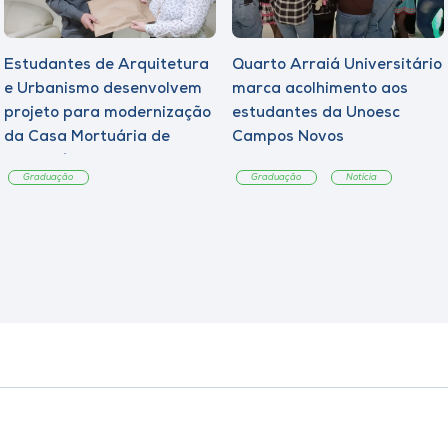
Estudantes de Arquitetura
Quarto Arraiá Universitário
e Urbanismo desenvolvem
marca acolhimento aos
projeto para modernização
estudantes da Unoesc
da Casa Mortuária de
Campos Novos
Tangará
Graduação
Graduação
Notícia