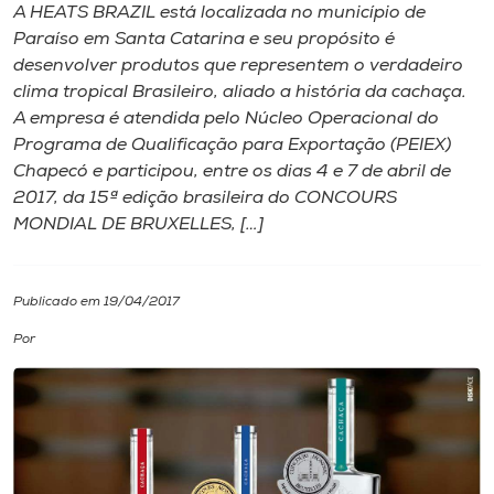
A HEATS BRAZIL está localizada no município de
Paraíso em Santa Catarina e seu propósito é
I.nova
desenvolver produtos que representem o verdadeiro
clima tropical Brasileiro, aliado a história da cachaça.
Diplomados
A empresa é atendida pelo Núcleo Operacional do
Programa de Qualificação para Exportação (PEIEX)
Chapecó e participou, entre os dias 4 e 7 de abril de
Cultura
2017, da 15ª edição brasileira do CONCOURS
MONDIAL DE BRUXELLES, […]
CPA
Publicado em 19/04/2017
Biblioteca
Por
Editora
Rádio