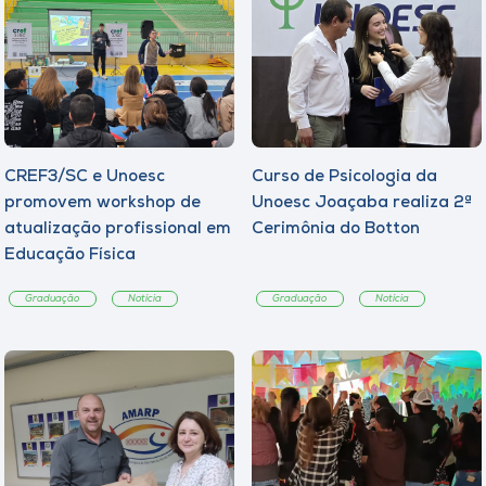
CREF3/SC e Unoesc
Curso de Psicologia da
promovem workshop de
Unoesc Joaçaba realiza 2ª
atualização profissional em
Cerimônia do Botton
Educação Física
Graduação
Notícia
Graduação
Notícia