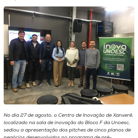
I.nova
Diplomados
Cultura
CPA
Biblioteca
Editora
No dia 27 de agosto, o Centro de Inovação de Xanxerê,
Rádio
localizado na sala de inovação do Bloco F da Unoesc,
sediou a apresentação dos pitches de cinco planos de
negócios desenvolvidos no programa de pré-