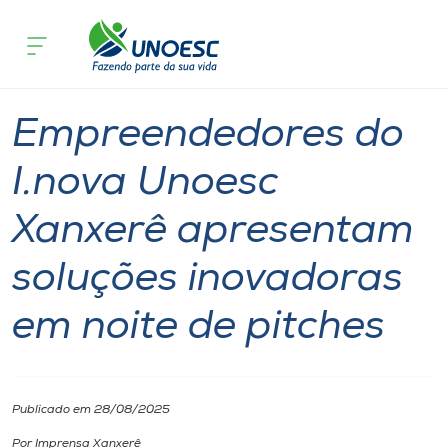
Página inicial
O que acontece
Empreendedores do I.nova Unoesc Xan
Cursos
Notícia
Inovação
Xanxerê
Onde estamos
Empreendedores do
Pesquisa
I.nova Unoesc
Xanxerê apresentam
Atendimento ao Estudante
soluções inovadoras
Portal de Ensino
em noite de pitches
A
Unoesc
Publicado em 28/08/2025
Internacionalização
Por Imprensa Xanxerê