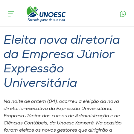
Página
O que
Eleita nova diretoria da Empresa Júnior
inicial
acontece
Expressão Universitária
Cursos
Graduação
Xanxerê
Onde estamos
Eleita nova diretoria
Pesquisa
da Empresa Júnior
Expressão
Atendimento ao Estudante
Universitária
Portal de Ensino
Na noite de ontem (04), ocorreu a eleição da nova
A
diretoria-executiva da Expressão Universitária,
Unoesc
Empresa Júnior dos cursos de Administração e de
Ciências Contábeis, da Unoesc Xanxerê. Na ocasião,
Internacionalização
foram eleitos os novos gestores que dirigirão a