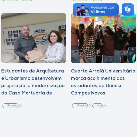
Estudantes de Arquitetura
Quarto Arraiá Universitário
e Urbanismo desenvolvem
marca acolhimento aos
projeto para modernização
estudantes da Unoesc
da Casa Mortuária de
Campos Novos
Tangará
Graduação
Graduação
Notícia