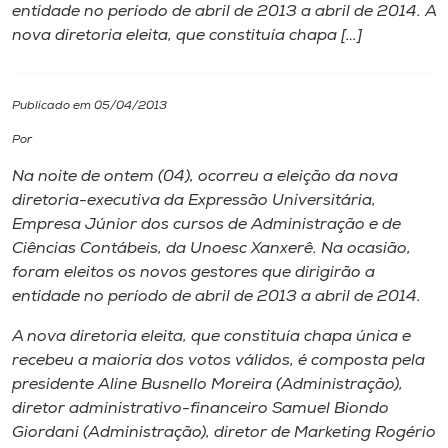
entidade no período de abril de 2013 a abril de 2014. A
nova diretoria eleita, que constituía chapa […]
I.nova
Diplomados
Publicado em 05/04/2013
Por
Cultura
Na noite de ontem (04), ocorreu a eleição da nova
diretoria-executiva da Expressão Universitária,
CPA
Empresa Júnior dos cursos de Administração e de
Ciências Contábeis, da Unoesc Xanxerê. Na ocasião,
foram eleitos os novos gestores que dirigirão a
Biblioteca
entidade no período de abril de 2013 a abril de 2014.
A nova diretoria eleita, que constituía chapa única e
Editora
recebeu a maioria dos votos válidos, é composta pela
presidente Aline Busnello Moreira (Administração),
Rádio
diretor administrativo-financeiro Samuel Biondo
Giordani (Administração), diretor de Marketing Rogério