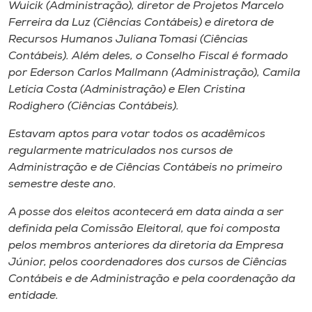
Museu
Wuicik (Administração), diretor de Projetos Marcelo
Ferreira da Luz (Ciências Contábeis) e diretora de
Recursos Humanos Juliana Tomasi (Ciências
Unoesc
Contábeis). Além deles, o Conselho Fiscal é formado
Store
por Ederson Carlos Mallmann (Administração), Camila
Letícia Costa (Administração) e Elen Cristina
Rodighero (Ciências Contábeis).
Selecione
Estavam aptos para votar todos os acadêmicos
o idioma
regularmente matriculados nos cursos de
Administração e de Ciências Contábeis no primeiro
semestre deste ano.
A+
A posse dos eleitos acontecerá em data ainda a ser
A-
definida pela Comissão Eleitoral, que foi composta
pelos membros anteriores da diretoria da Empresa
Júnior, pelos coordenadores dos cursos de Ciências
Contábeis e de Administração e pela coordenação da
entidade.