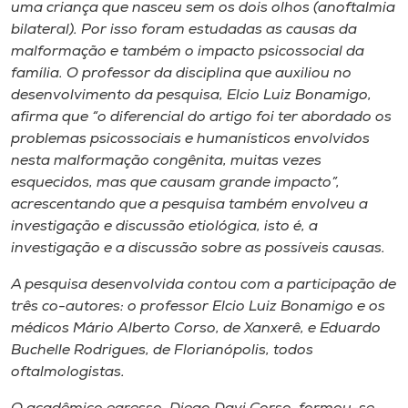
Museu
uma criança que nasceu sem os dois olhos (anoftalmia
bilateral). Por isso foram estudadas as causas da
malformação e também o impacto psicossocial da
Unoesc
família. O professor da disciplina que auxiliou no
Store
desenvolvimento da pesquisa, Elcio Luiz Bonamigo,
afirma que “o diferencial do artigo foi ter abordado os
problemas psicossociais e humanísticos envolvidos
nesta malformação congênita, muitas vezes
Selecione
esquecidos, mas que causam grande impacto”,
o idioma
acrescentando que a pesquisa também envolveu a
investigação e discussão etiológica, isto é, a
investigação e a discussão sobre as possíveis causas.
A+
A pesquisa desenvolvida contou com a participação de
A-
três co-autores: o professor Elcio Luiz Bonamigo e os
médicos Mário Alberto Corso, de Xanxerê, e Eduardo
Buchelle Rodrigues, de Florianópolis, todos
oftalmologistas.