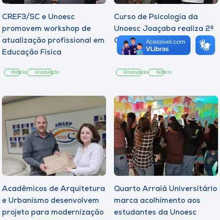
CREF3/SC e Unoesc
Curso de Psicologia da
promovem workshop de
Unoesc Joaçaba realiza 2ª
atualização profissional em
Cerimônia do Botton
Educação Física
Notícia
Graduação
Graduação
Notícia
Acadêmicos de Arquitetura
Quarto Arraiá Universitário
e Urbanismo desenvolvem
marca acolhimento aos
projeto para modernização
estudantes da Unoesc