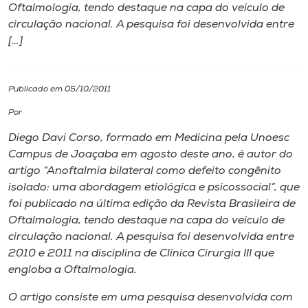
Oftalmologia, tendo destaque na capa do veículo de
circulação nacional. A pesquisa foi desenvolvida entre
I.nova
[…]
Diplomados
Publicado em 05/10/2011
Cultura
Por
Diego Davi Corso, formado em Medicina pela Unoesc
CPA
Campus de Joaçaba em agosto deste ano, é autor do
artigo “Anoftalmia bilateral como defeito congênito
isolado: uma abordagem etiológica e psicossocial”, que
Biblioteca
foi publicado na última edição da Revista Brasileira de
Oftalmologia, tendo destaque na capa do veículo de
Editora
circulação nacional. A pesquisa foi desenvolvida entre
2010 e 2011 na disciplina de Clínica Cirurgia III que
engloba a Oftalmologia.
Rádio
O artigo consiste em uma pesquisa desenvolvida com