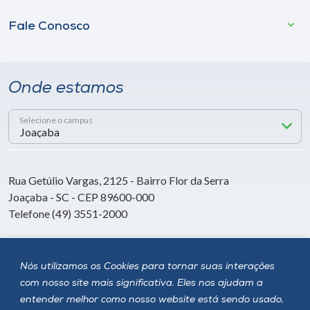
Fale Conosco
Onde estamos
Selecione o campus
Rua Getúlio Vargas, 2125 - Bairro Flor da Serra
Joaçaba - SC - CEP 89600-000
Telefone (49) 3551-2000
Siga a Unoesc
Nós utilizamos os Cookies para tornar suas interações
com nosso site mais significativa. Eles nos ajudam a
entender melhor como nosso website está sendo usado,