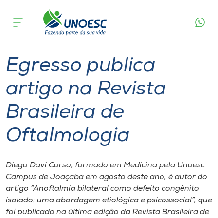
Página
O que
Egresso publica artigo na Revista Brasileira
inicial
acontece
de Oftalmologia
Cursos
Graduação
Joaçaba
Onde estamos
Egresso publica
Pesquisa
artigo na Revista
Brasileira de
Atendimento ao Estudante
Oftalmologia
Portal de Ensino
Diego Davi Corso, formado em Medicina pela Unoesc
A
Campus de Joaçaba em agosto deste ano, é autor do
Unoesc
artigo “Anoftalmia bilateral como defeito congênito
isolado: uma abordagem etiológica e psicossocial”, que
Internacionalização
foi publicado na última edição da Revista Brasileira de