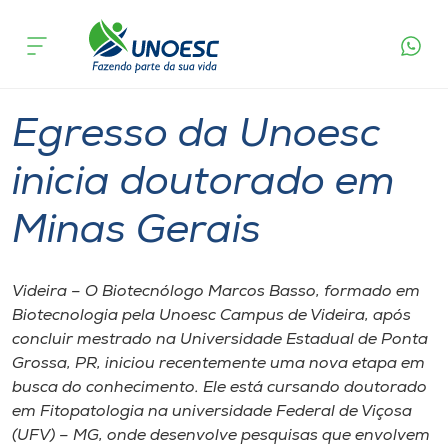
Página
O que
Egresso da Unoesc inicia doutorado em
inicial
acontece
Minas Gerais
Cursos
Graduação
Videira
Onde estamos
Egresso da Unoesc
Pesquisa
inicia doutorado em
Minas Gerais
Atendimento ao Estudante
Portal de Ensino
Videira – O Biotecnólogo Marcos Basso, formado em
Biotecnologia pela Unoesc Campus de Videira, após
concluir mestrado na Universidade Estadual de Ponta
A
Grossa, PR, iniciou recentemente uma nova etapa em
Unoesc
busca do conhecimento. Ele está cursando doutorado
em Fitopatologia na universidade Federal de Viçosa
Internacionalização
(UFV) – MG, onde desenvolve pesquisas que envolvem