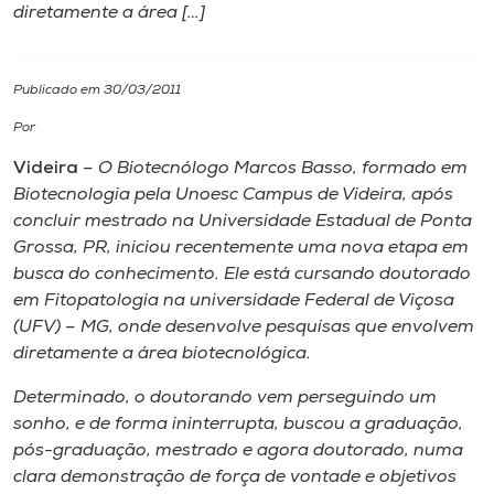
diretamente a área […]
I.nova
Publicado em 30/03/2011
Diplomados
Por
Videira
– O Biotecnólogo Marcos Basso, formado em
Cultura
Biotecnologia pela Unoesc Campus de Videira, após
concluir mestrado na Universidade Estadual de Ponta
CPA
Grossa, PR, iniciou recentemente uma nova etapa em
busca do conhecimento. Ele está cursando doutorado
em Fitopatologia na universidade Federal de Viçosa
Biblioteca
(UFV) – MG, onde desenvolve pesquisas que envolvem
diretamente a área biotecnológica.
Editora
Determinado, o doutorando vem perseguindo um
sonho, e de forma ininterrupta, buscou a graduação,
Rádio
pós-graduação, mestrado e agora doutorado, numa
clara demonstração de força de vontade e objetivos