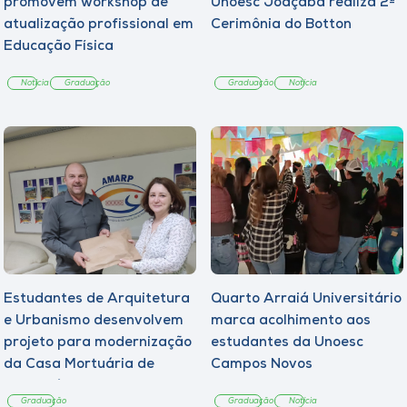
promovem workshop de
Unoesc Joaçaba realiza 2ª
atualização profissional em
Cerimônia do Botton
Educação Física
Notícia
Graduação
Graduação
Notícia
Estudantes de Arquitetura
Quarto Arraiá Universitário
e Urbanismo desenvolvem
marca acolhimento aos
projeto para modernização
estudantes da Unoesc
da Casa Mortuária de
Campos Novos
Tangará
Graduação
Graduação
Notícia