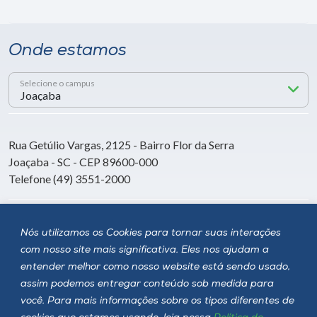
Onde estamos
Selecione o campus
Rua Getúlio Vargas, 2125 - Bairro Flor da Serra
Joaçaba - SC - CEP 89600-000
Telefone (49) 3551-2000
Siga a Unoesc
Nós utilizamos os Cookies para tornar suas interações
com nosso site mais significativa. Eles nos ajudam a
entender melhor como nosso website está sendo usado,
assim podemos entregar conteúdo sob medida para
você. Para mais informações sobre os tipos diferentes de