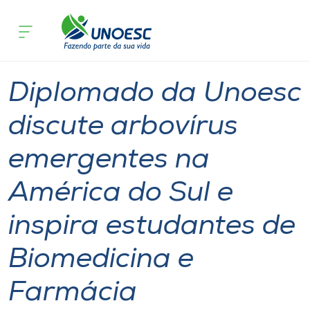
Página inicial
O que acontece
Diplomado da Unoesc discute arbovíru
Cursos
Notícia
Ensino
São Miguel do Oeste
Onde estamos
Diplomado da Unoesc
Pesquisa
discute arbovírus
emergentes na
Atendimento ao Estudante
América do Sul e
Portal de Ensino
inspira estudantes de
A
Biomedicina e
Unoesc
Farmácia
Internacionalização