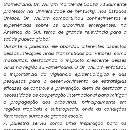
Museu
Biomedicina, Dr. William Marciel de Souza. Atualmente
professor na Universidade de Kentucky, nos Estados
Unidos, Dr. William compartilhou conhecimentos e
Unoesc
experiências sobre os arbovírus emergentes, na
Store
América do Sul, tema de grande relevância para a
saúde pública global.
Durante a palestra, ele abordou diferentes aspectos
dessas infecções virais transmitidas por vetores, como
Selecione
o idioma
mosquitos, destacando o impacto crescente desses
vírus na região sul-americana. O Dr. William enfatizou
a importância da vigilância epidemiológica e das
pesquisas para o desenvolvimento de estratégias
A+
eficazes de controle e prevenção, além de destacar a
A-
necessidade de cooperação internacional para mitigar
a propagação dos arbovírus, principalmente em
regiões tropicais e subtropicais, onde as condições
favorecem surtos de grande escala.
A palestra serviu como uma inspiração para os